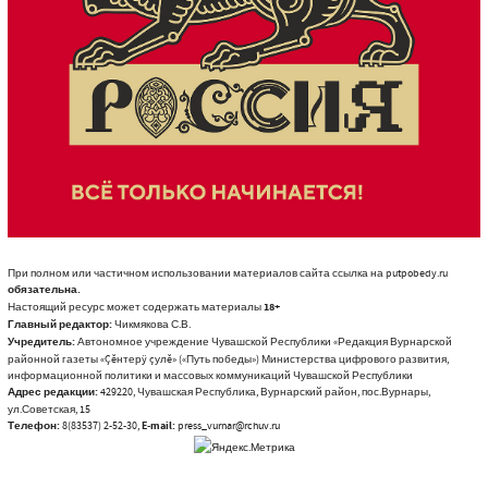
При полном или частичном использовании материалов сайта ссылка на putpobedy.ru
обязательна.
Настоящий ресурс может содержать материалы
18+
Главный редактор:
Чикмякова С.В.
Учредитель:
Автономное учреждение Чувашской Республики «Редакция Вурнарской
районной газеты «Çĕнтерÿ çулĕ» («Путь победы») Министерства цифрового развития,
информационной политики и массовых коммуникаций Чувашской Республики
Адрес редакции:
429220, Чувашская Республика, Вурнарский район, пос.Вурнары,
ул.Советская, 15
Телефон:
8(83537) 2-52-30,
E-mail:
press_vurnar@rchuv.ru