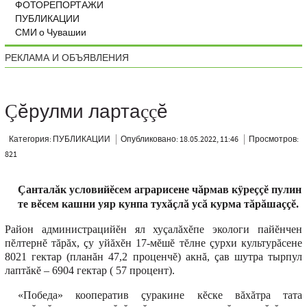
ФОТОРЕПОРТАЖИ
ПУБЛИКАЦИИ
СМИ о Чувашии
РЕКЛАМА И ОБЪЯВЛЕНИЯ
Çĕрулми лартаççĕ
Категория: ПУБЛИКАЦИИ
Опубликовано: 18.05.2022, 11:46
Просмотров:
821
Çанталăк условийĕсем аграрисене чăрмав кÿреççĕ пулин
те вĕсем кашни уяр кунпа тухăçлă усă курма тăрăшаççĕ.
Район администрацийĕн ял хуçалăхĕпе экологи пайĕнчен
пĕлтернĕ тăрăх, çу уйăхĕн 17-мĕшĕ тĕлне çурхи культурăсене
8021 гектар (планăн 47,2 проценчĕ) акнă, çав шутра тырпул
лаптăкĕ – 6904 гектар ( 57 процент).
«Победа» кооператив çуракине кĕске вăхăтра тата