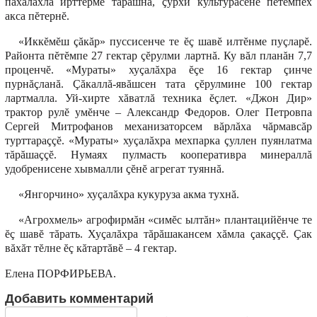
пахалăхлă ирттерме тăрăшнă, çурхи культурăсене пĕтĕмпех
акса пĕтернĕ.
«Иккĕмĕш çăкăр» пуссисенче те ĕç шавĕ илтĕнме пуçларĕ.
Районта пĕтĕмпе 27 гектар çĕрулми лартнă. Ку вăл планăн 7,7
проценчĕ. «Мураты» хуçалăхра ĕçе 16 гектар çинче
пурнăçланă. Çăкаллă-явăшсен тата çĕрулмине 100 гектар
лартмалла. Уй-хирте хăватлă техника ĕçлет. «Джон Дир»
трактор рулĕ умĕнче – Александр Федоров. Олег Петровпа
Сергей Митрофанов механизаторсем вăрлăха чăрмавсăр
турттараççĕ. «Мураты» хуçалăхра мехпарка çуллен пуянлатма
тăрăшаççĕ. Нумаях пулмасть кооперативра минераллă
удобренисене хывмалли çĕнĕ агрегат туяннă.
«Янгорчино» хуçалăхра кукуруза акма тухнă.
«Агрохмель» агрофирмăн «симĕс ылтăн» плантацийĕнче те
ĕç шавĕ тăрать. Хуçалăхра тăрăшакансем хăмла çакаççĕ. Çак
вăхăт тĕлне ĕç кăтартăвĕ – 4 гектар.
Елена ПОРФИРЬЕВА.
Добавить комментарий