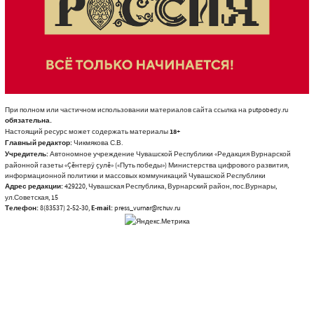
При полном или частичном использовании материалов сайта ссылка на putpobedy.ru
обязательна.
Настоящий ресурс может содержать материалы
18+
Главный редактор:
Чикмякова С.В.
Учредитель:
Автономное учреждение Чувашской Республики «Редакция Вурнарской
районной газеты «Çĕнтерÿ çулĕ» («Путь победы») Министерства цифрового развития,
информационной политики и массовых коммуникаций Чувашской Республики
Адрес редакции:
429220, Чувашская Республика, Вурнарский район, пос.Вурнары,
ул.Советская, 15
Телефон:
8(83537) 2-52-30,
E-mail:
press_vurnar@rchuv.ru