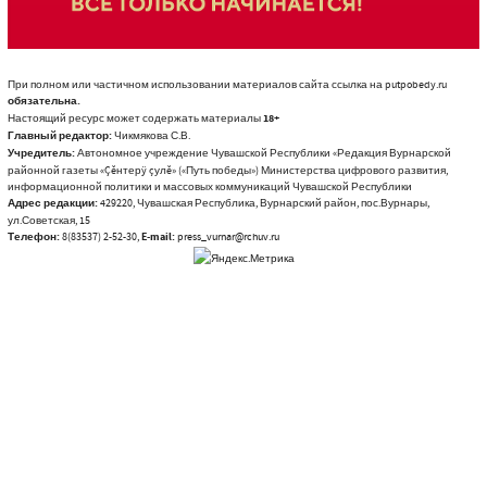
При полном или частичном использовании материалов сайта ссылка на putpobedy.ru
обязательна.
Настоящий ресурс может содержать материалы
18+
Главный редактор:
Чикмякова С.В.
Учредитель:
Автономное учреждение Чувашской Республики «Редакция Вурнарской
районной газеты «Çĕнтерÿ çулĕ» («Путь победы») Министерства цифрового развития,
информационной политики и массовых коммуникаций Чувашской Республики
Адрес редакции:
429220, Чувашская Республика, Вурнарский район, пос.Вурнары,
ул.Советская, 15
Телефон:
8(83537) 2-52-30,
E-mail:
press_vurnar@rchuv.ru