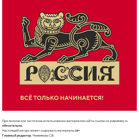
При полном или частичном использовании материалов сайта ссылка на putpobedy.ru
обязательна.
Настоящий ресурс может содержать материалы
18+
Главный редактор:
Чикмякова С.В.