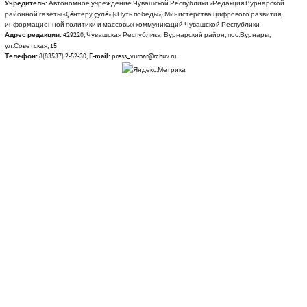
Учредитель:
Автономное учреждение Чувашской Республики «Редакция Вурнарской
районной газеты «Çĕнтерÿ çулĕ» («Путь победы») Министерства цифрового развития,
информационной политики и массовых коммуникаций Чувашской Республики
Адрес редакции:
429220, Чувашская Республика, Вурнарский район, пос.Вурнары,
ул.Советская, 15
Телефон:
8(83537) 2-52-30,
E-mail:
press_vurnar@rchuv.ru