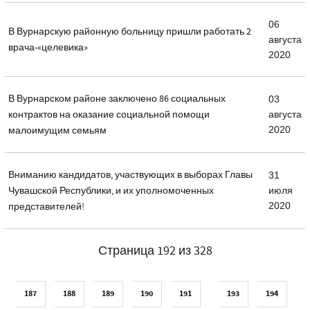
06
В Вурнарскую районную больницу пришли работать 2
августа
врача-«целевика»
2020
В Вурнарском районе заключено 86 социальных
03
контрактов на оказание социальной помощи
августа
2020
малоимущим семьям
Вниманию кандидатов, участвующих в выборах Главы
31
Чувашской Республики, и их уполномоченных
июля
2020
представителей!
Страница 192 из 328
187
188
189
190
191
193
194