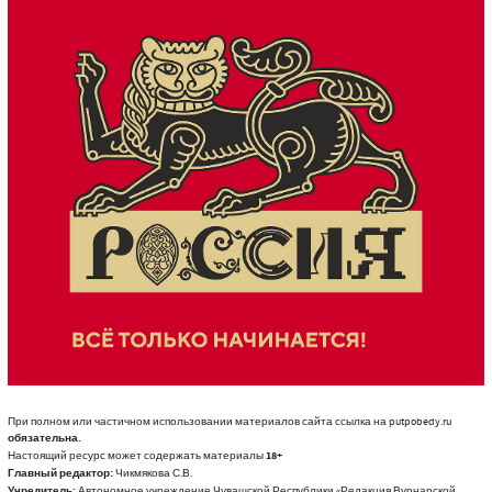
При полном или частичном использовании материалов сайта ссылка на putpobedy.ru
обязательна.
Настоящий ресурс может содержать материалы
18+
Главный редактор:
Чикмякова С.В.
Учредитель:
Автономное учреждение Чувашской Республики «Редакция Вурнарской