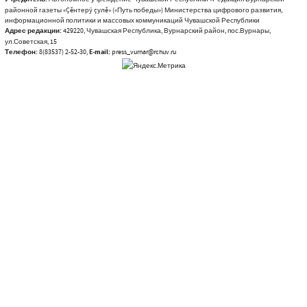
районной газеты «Çĕнтерÿ çулĕ» («Путь победы») Министерства цифрового развития,
информационной политики и массовых коммуникаций Чувашской Республики
Адрес редакции:
429220, Чувашская Республика, Вурнарский район, пос.Вурнары,
ул.Советская, 15
Телефон:
8(83537) 2-52-30,
E-mail:
press_vurnar@rchuv.ru