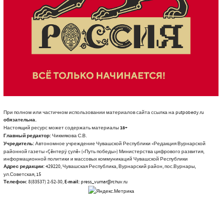
При полном или частичном использовании материалов сайта ссылка на putpobedy.ru
обязательна.
Настоящий ресурс может содержать материалы
18+
Главный редактор:
Чикмякова С.В.
Учредитель:
Автономное учреждение Чувашской Республики «Редакция Вурнарской
районной газеты «Çĕнтерÿ çулĕ» («Путь победы») Министерства цифрового развития,
информационной политики и массовых коммуникаций Чувашской Республики
Адрес редакции:
429220, Чувашская Республика, Вурнарский район, пос.Вурнары,
ул.Советская, 15
Телефон:
8(83537) 2-52-30,
E-mail:
press_vurnar@rchuv.ru