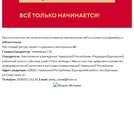
При полном или частичном использовании материалов сайта ссылка на putpobedy.ru
обязательна.
Настоящий ресурс может содержать материалы
18+
Главный редактор:
Чикмякова С.В.
Учредитель:
Автономное учреждение Чувашской Республики «Редакция Вурнарской
районной газеты «Çĕнтерÿ çулĕ» («Путь победы») Министерства цифрового развития,
информационной политики и массовых коммуникаций Чувашской Республики
Адрес редакции:
429220, Чувашская Республика, Вурнарский район, пос.Вурнары,
ул.Советская, 15
Телефон:
8(83537) 2-52-30,
E-mail:
press_vurnar@rchuv.ru