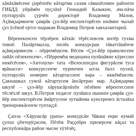
хăнăхăвĕсене çирĕппĕн кăтартма салам сăмахĕсемпе районти
ГИБДД уйрăмĕн пуçлăхĕ Геннадий Казыкин, ача-пăча
пултарулăх çурчĕн директорĕ Владимир Малов,
Аçăмçырминче çамрăк çул-йĕр инспекторĕсен юхăмне чылай
çул ÿсĕмлĕ ертсе пыракан Владимир Петров хавхалантарнă.
Вĕренекенсен тĕрлĕрен кăткăс тĕрĕслевсем витĕр тухма
тивнĕ. Палăртмалла, пилĕк конкурсран тăваттăшĕнче
аçăмçырмисем – пĕрремĕшсем. Вĕсем «Çул-йĕр правилисене
лайăх пĕлекенсем», «Пĕрремĕш медицина пулăшăвне кÿрессин
никĕсĕсем», «Автохула» тата «Велосипедпа фигурăсем туса
ярăнасси» конкурссенче пуринчен ытла балл пухнă,
пултарулăх номерне кăтартассипе вара – иккĕмĕшсем.
Çакнашкал сумлă кăтартусем ăнсăртран мар. Аçăмçырми
шкулĕ – çул-йĕр хăрушсăрлăхĕн пĕлĕвне вĕрентессипе
тĕслĕхлĕ шкул. В.Петров педагог пулăшса пынипе çамрăк çул-
йĕр инспекторĕсем ăмăртусене хутшăнма кунсеренех ăсталăха
тренировкăсенче туптаççĕ.
Çапла «Хăрушсăр урапа» конкурсăн Чăваш енри нумай
çулхи çĕнтерÿçисем, Пĕтĕм Раççейри призерсем кăçал та
республикăра район чысне хÿтĕлĕç.