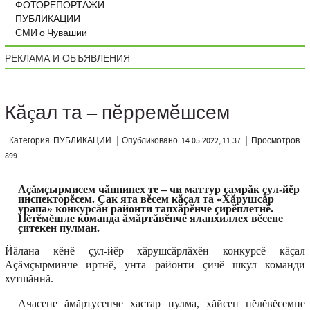
ФОТОРЕПОРТАЖИ
ПУБЛИКАЦИИ
СМИ о Чувашии
РЕКЛАМА И ОБЪЯВЛЕНИЯ
Кăçал та – пĕрремĕшсем
Категория: ПУБЛИКАЦИИ
Опубликовано: 14.05.2022, 11:37
Просмотров:
899
Аçăмçырмисем чăннипех те – чи маттур çамрăк çул-йĕр
инспекторĕсем. Çак ята вĕсем кăçал та «Хăрушсăр
урапа» конкурсăн районти тапхăрĕнче çирĕплетнĕ.
Пĕтĕмĕшле команда ăмăртăвĕнче яланхиллех вĕсене
çитекен пулман.
Йăлана кĕнĕ çул-йĕр хăрушсăрлăхĕн конкурсĕ кăçал
Аçăмçырминче иртнĕ, унта районти çичĕ шкул команди
хутшăннă.
Ачасене ăмăртусенче хастар пулма, хăйсен пĕлĕвĕсемпе