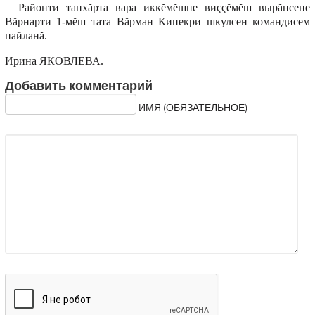
Районти тапхăрта вара иккĕмĕшпе виççĕмĕш вырăнсене
Вăрнарти 1-мĕш тата Вăрман Кипекри шкулсен командисем
пайланă.
Ирина ЯКОВЛЕВА.
Добавить комментарий
ИМЯ (ОБЯЗАТЕЛЬНОЕ)