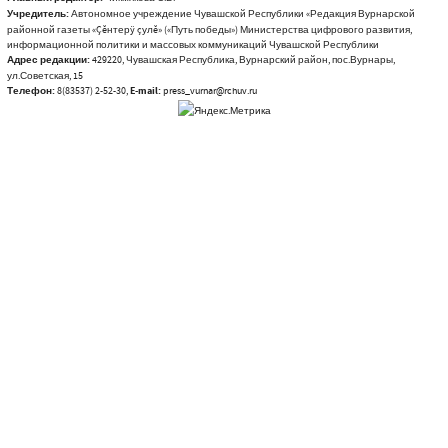
Учредитель:
Автономное учреждение Чувашской Республики «Редакция Вурнарской
районной газеты «Çĕнтерÿ çулĕ» («Путь победы») Министерства цифрового развития,
информационной политики и массовых коммуникаций Чувашской Республики
Адрес редакции:
429220, Чувашская Республика, Вурнарский район, пос.Вурнары,
ул.Советская, 15
Телефон:
8(83537) 2-52-30,
E-mail:
press_vurnar@rchuv.ru