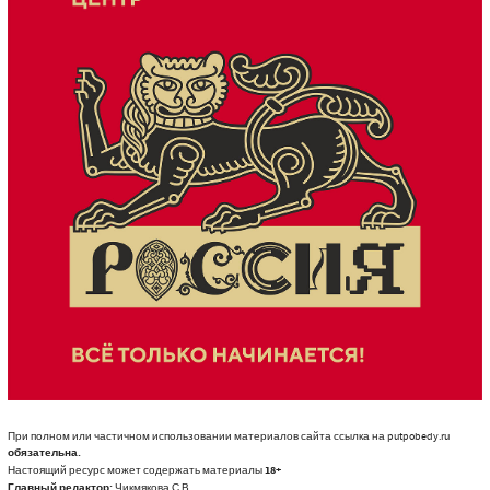
При полном или частичном использовании материалов сайта ссылка на putpobedy.ru
обязательна.
Настоящий ресурс может содержать материалы
18+
Главный редактор:
Чикмякова С.В.