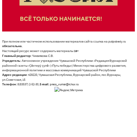
При полном или частичном использовании материалов сайта ссылка на putpobedy.ru
обязательна.
Настоящий ресурс может содержать материалы
18+
Главный редактор:
Чикмякова С.В.
Учредитель:
Автономное учреждение Чувашской Республики «Редакция Вурнарской
районной газеты «Çĕнтерÿ çулĕ» («Путь победы») Министерства цифрового развития,
информационной политики и массовых коммуникаций Чувашской Республики
Адрес редакции:
429220, Чувашская Республика, Вурнарский район, пос.Вурнары,
ул.Советская, 15
Телефон:
8(83537) 2-52-30,
E-mail:
press_vurnar@rchuv.ru