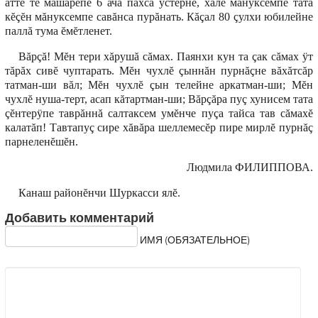
атте те мăшăрĕпе 6 ача пăхса ÿстернĕ, халĕ мăнуксемпе тата
кĕçĕн мăнуксемпе савăнса пурăнать. Кăçал 80 çулхи юбилейне
паллă тума ĕмĕтленет.
Вăрçă! Мĕн тери хăрушă сăмах. Паянхи кун та çак сăмах ÿт
тăрăх сивĕ чуптарать. Мĕн чухлĕ çыннăн пурнăçне вăхăтсăр
татман-ши вăл; Мĕн чухлĕ çын телейне аркатман-ши; Мĕн
чухлĕ нуша-терт, асап кăтартман-ши; Вăрçăра пуç хунисем тата
çĕнтерÿпе таврăннă салтаксем умĕнче пуçа тайса тав сăмахĕ
калатăп! Тавтапуç сире хăвăра шеллемесĕр пире мирлĕ пурнăç
парнеленĕшĕн.
Людмила ФИЛИППОВА.
Канаш районĕнчи Шуркасси ялĕ.
Добавить комментарий
ИМЯ (ОБЯЗАТЕЛЬНОЕ)