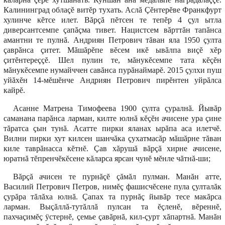
Калининград облаçĕ витĕр тухать. Аслă Çĕнтерĕве Франкфурт
хулинче кĕтсе илет. Вăрçă пĕтсен те тепĕр 4 çул ытла
диверсантсемпе çапăçма тивет. Нацистсем вăрттăн тапăнса
амантни те пулнă. Андриян Петрович тăван яла 1950 çулта
çаврăнса çитет. Мăшăрĕпе вĕсем икĕ ывăлпа виçĕ хĕр
çитĕнтереççĕ. Шел пулин те, мăнукĕсемпе тата кĕçĕн
мăнукĕсемпе нумайччен савăнса пурăнаймарĕ. 2015 çулхи пуш
уйăхĕн 14-мĕшĕнче Андриян Петрович пирĕнтен уйрăлса
кайрĕ.
Асанне Матрена Тимофеева 1900 çулта çуралнă. Йывăр
саманана парăнса ларман, килте юлнă кĕçĕн ачисене ура çине
тăратса çын тунă. Асатте пирки яланах ырăпа аса илетчĕ.
Вилни пирки хут килсен шанчăка çухатмасăр мăшăрне тăван
киле таврăнасса кĕтнĕ. Çав хăрушă вăрçă хирне ачисене,
юратнă тĕпренчĕкĕсене кăларса ярсан чунĕ мĕнле чăтнă-ши;
Вăрçă ачисен те пурнăçĕ çăмăл пулман. Манăн атте,
Василий Петрович Петров, нимĕç фашисчĕсене пула çулталăк
çурăра тăлăха юлнă. Çапах та пурнăç йывăр тесе макăрса
ларман. Выçăллă-тутăллă пулсан та ĕçленĕ, вĕреннĕ,
пахчаçимĕç ÿстернĕ, çемье çавăрнă, кил-çурт хăпартнă. Манăн