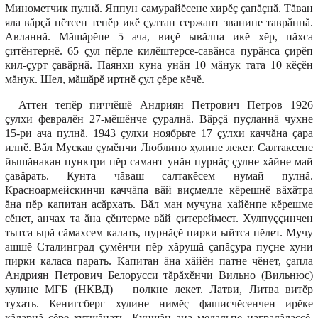
Минометчик пулнă. Яппун самурайĕсене хирĕç çапăçнă. Тăван
яла вăрçă пĕтсен тепĕр икĕ çултан сержант званипе таврăннă.
Авланнă. Мăшăрĕпе 5 ача, виçĕ ывăлпа икĕ хĕр, пăхса
çитĕнтернĕ. 65 çул пĕрле килĕштерсе-савăнса пурăнса çирĕп
кил-çурт çавăрнă. Паянхи куна унăн 10 мăнук тата 10 кĕçĕн
мăнук. Шел, мăшăрĕ иртнĕ çул çĕре кĕчĕ.
Аттен тепĕр пиччĕшĕ Андриян Петрович Петров 1926
çулхи февралĕн 27-мĕшĕнче çуралнă. Вăрçă пуçланнă чухне
15-ри ача пулнă. 1943 çулхи ноябрьте 17 çулхи каччăна çара
илнĕ. Вăл Мускав çумĕнчи Люблино хулине лекет. Салтаксене
йышăнакан пунктри пĕр самант унăн пурнăç çулне хăйне май
çавăрать. Кунта чăваш салтакĕсем нумай пулнă.
Красноармейскинчи каччăпа вăй виçмелле кĕрешнĕ вăхăтра
ăна пĕр капитан асăрхать. Вăл ман мучуна хайĕнпе кĕрешме
сĕнет, анчах та ăна çĕнтерме вăй çитереймест. Хулпуççинчен
тытса ырă сăмахсем калать, пурнăçĕ пирки ыйтса пĕлет. Мучу
ашшĕ Сталинград çумĕнчи пĕр хăрушă çапăçура пуçне хуни
пирки каласа парать. Капитан ăна хăйĕн патне чĕнет, çапла
Андриян Петрович Белорусси тăрăхĕнчи Вильно (Вильнюс)
хулине МГБ (НКВД) полкне лекет. Латви, Литва витĕр
тухать. Кенигсберг хулине нимĕç фашисчĕсенчен ирĕке
кăларнă çĕре хутшăнать. Куншăн ана медальпе наградăлаççĕ.