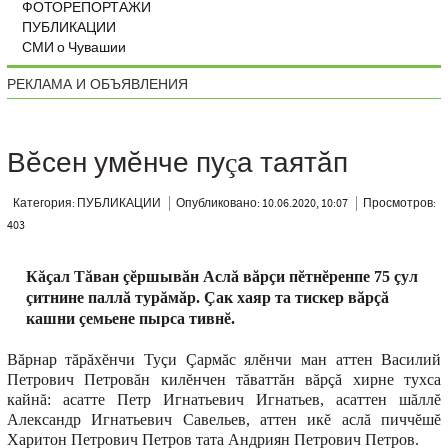
ФОТОРЕПОРТАЖИ
ПУБЛИКАЦИИ
СМИ о Чувашии
РЕКЛАМА И ОБЪЯВЛЕНИЯ
Вĕсен умĕнче пуçа таятăп
Категория: ПУБЛИКАЦИИ
Опубликовано: 10.06.2020, 10:07
Просмотров:
403
Кăçал Тăван çĕршывăн Аслă вăрçи пĕтнĕренпе 75 çул
çитнине паллă турăмăр. Çак хаяр та тискер вăрçă
кашни çемьене пырса тивнĕ.
Вăрнар тăрăхĕнчи Туçи Çармăс ялĕнчи ман аттен Василий
Петрович Петровăн килĕнчен тăваттăн вăрçă хирне тухса
кайнă: асатте Петр Игнатьевич Игнатьев, асаттен шăллĕ
Александр Игнатьевич Савельев, аттен икĕ аслă пиччĕшĕ
Харитон Петрович Петров тата Андриян Петрович Петров.