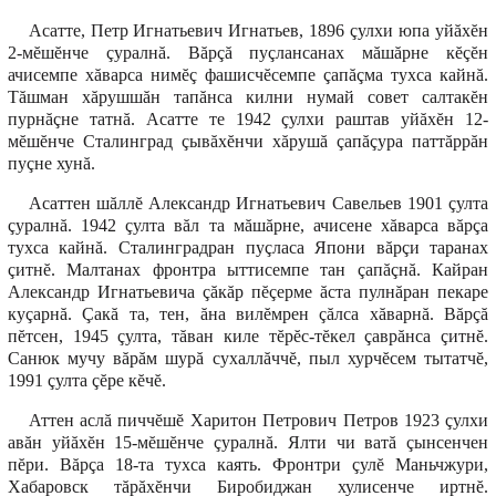
Асатте, Петр Игнатьевич Игнатьев, 1896 çулхи юпа уйăхĕн
2-мĕшĕнче çуралнă. Вăрçă пуçлансанах мăшăрне кĕçĕн
ачисемпе хăварса нимĕç фашисчĕсемпе çапăçма тухса кайнă.
Тăшман хăрушшăн тапăнса килни нумай совет салтакĕн
пурнăçне татнă. Асатте те 1942 çулхи раштав уйăхĕн 12-
мĕшĕнче Сталинград çывăхĕнчи хăрушă çапăçура паттăррăн
пуçне хунă.
Асаттен шăллĕ Александр Игнатьевич Савельев 1901 çулта
çуралнă. 1942 çулта вăл та мăшăрне, ачисене хăварса вăрçа
тухса кайнă. Сталинградран пуçласа Япони вăрçи таранах
çитнĕ. Малтанах фронтра ыттисемпе тан çапăçнă. Кайран
Александр Игнатьевича çăкăр пĕçерме ăста пулнăран пекаре
куçарнă. Çакă та, тен, ăна вилĕмрен çăлса хăварнă. Вăрçă
пĕтсен, 1945 çулта, тăван киле тĕрĕс-тĕкел çаврăнса çитнĕ.
Санюк мучу вăрăм шурă сухаллăччĕ, пыл хурчĕсем тытатчĕ,
1991 çулта çĕре кĕчĕ.
Аттен аслă пиччĕшĕ Харитон Петрович Петров 1923 çулхи
авăн уйăхĕн 15-мĕшĕнче çуралнă. Ялти чи ватă çынсенчен
пĕри. Вăрçа 18-та тухса каять. Фронтри çулĕ Маньчжури,
Хабаровск тăрăхĕнчи Биробиджан хулисенче иртнĕ.