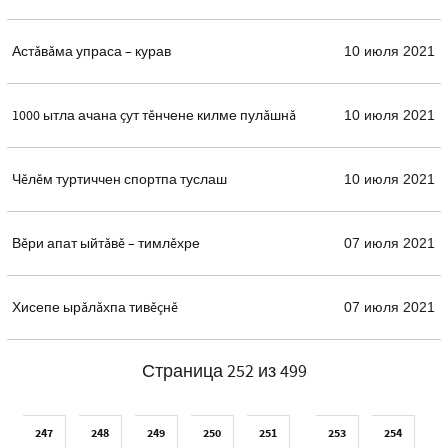
Астăвăма упраса – курав
10 июля 2021
1000 ытла ачана çут тĕнчене килме пулăшнă
10 июля 2021
Чĕлĕм туртиччен спортпа туслаш
10 июля 2021
Вĕри апат ыйтăвĕ – тимлĕхре
07 июля 2021
Хисепе ырăлăхпа тивĕçнĕ
07 июля 2021
Страница 252 из 499
247
248
249
250
251
253
254