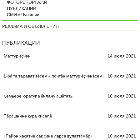
ФОТОРЕПОРТАЖИ
ПУБЛИКАЦИИ
СМИ о Чувашии
РЕКЛАМА И ОБЪЯВЛЕНИЯ
ПУБЛИКАЦИИ
Маттур ĕçчен
14 июля 2021
Ырă та тарават вĕсем – почтăн маттур ĕçченĕсем!
10 июля 2021
Çемьере юратупа ăнлану ăшăтать
10 июля 2021
Тăрăшнине кура хисепĕ
10 июля 2021
«Район хаçатне сак çине ларса вулаттăмăр»
10 июля 2021