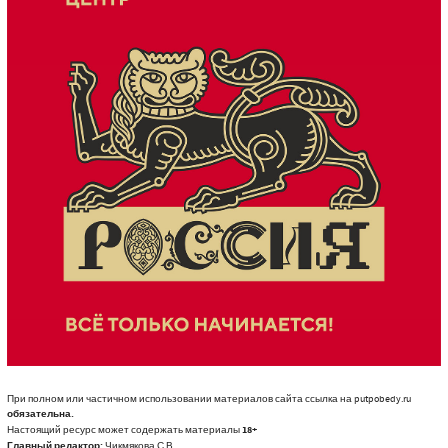
При полном или частичном использовании материалов сайта ссылка на putpobedy.ru
обязательна.
Настоящий ресурс может содержать материалы
18+
Главный редактор:
Чикмякова С.В.