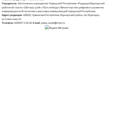
Учредитель:
Автономное учреждение Чувашской Республики «Редакция Вурнарской
районной газеты «Çĕнтерÿ çулĕ» («Путь победы») Министерства цифрового развития,
информационной политики и массовых коммуникаций Чувашской Республики
Адрес редакции:
429220, Чувашская Республика, Вурнарский район, пос.Вурнары,
ул.Советская, 15
Телефон:
8(83537) 2-52-30,
E-mail:
press_vurnar@rchuv.ru