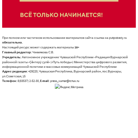
При полном или частичном использовании материалов сайта ссылка на putpobedy.ru
обязательна.
Настоящий ресурс может содержать материалы
18+
Главный редактор:
Чикмякова С.В.
Учредитель:
Автономное учреждение Чувашской Республики «Редакция Вурнарской
районной газеты «Çĕнтерÿ çулĕ» («Путь победы») Министерства цифрового развития,
информационной политики и массовых коммуникаций Чувашской Республики
Адрес редакции:
429220, Чувашская Республика, Вурнарский район, пос.Вурнары,
ул.Советская, 15
Телефон:
8(83537) 2-52-30,
E-mail:
press_vurnar@rchuv.ru