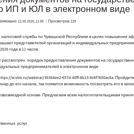
ю ИП и ЮЛ в электронном виде
ликовано: 12.05.2026, 11:05
Просмотров: 229
налоговой службы по Чувашской Республике в целях повышения эф
ашает представителей организаций и индивидуальных предприним
026 года в 11 часов.
т рассмотрен порядок предоставления документов на государствен
идуальных предпринимателей в электронном виде.
https://w.sbis.ru/webinar/36364ee2-657d-40ff-8b13-8c6f7650ac8a
. Пройдите
нар до его начала, так появится возможность посмотреть его в запи
езвозмездной основе. Предлагаем всем налогоплательщикам принять
твенных услуг