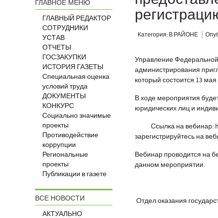
ГЛАВНОЕ МЕНЮ
регистраци
ГЛАВНЫЙ РЕДАКТОР
СОТРУДНИКИ
Категория: В РАЙОНЕ
Опуб
УСТАВ
ОТЧЕТЫ
ГОСЗАКУПКИ
Управление Федеральной 
ИСТОРИЯ ГАЗЕТЫ
администрирования пригл
Специальная оценка
который состоится 13 мая 2
условий труда
ДОКУМЕНТЫ
В ходе мероприятия буде
КОНКУРС
юридических лиц и индив
Социально значимые
проекты
Ссылка на вебинар:
Противодействие
зарегистрируйтесь на веби
коррупции
Региональные
Вебинар проводится на б
проекты
данном мероприятии.
Публикации в газете
ВСЕ НОВОСТИ
Отдел оказания государс
АКТУАЛЬНО