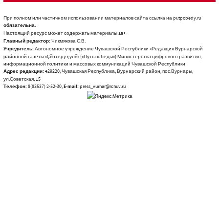
При полном или частичном использовании материалов сайта ссылка на putpobedy.ru
обязательна.
Настоящий ресурс может содержать материалы
18+
Главный редактор:
Чикмякова С.В.
Учредитель:
Автономное учреждение Чувашской Республики «Редакция Вурнарской
районной газеты «Çĕнтерÿ çулĕ» («Путь победы») Министерства цифрового развития,
информационной политики и массовых коммуникаций Чувашской Республики
Адрес редакции:
429220, Чувашская Республика, Вурнарский район, пос.Вурнары,
ул.Советская, 15
Телефон:
8(83537) 2-52-30,
E-mail:
press_vurnar@rchuv.ru