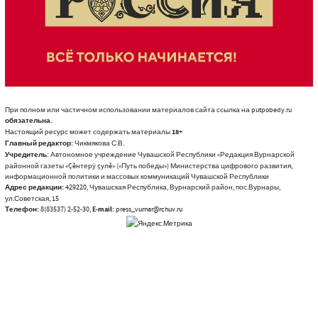
При полном или частичном использовании материалов сайта ссылка на putpobedy.ru
обязательна.
Настоящий ресурс может содержать материалы
18+
Главный редактор:
Чикмякова С.В.
Учредитель:
Автономное учреждение Чувашской Республики «Редакция Вурнарской
районной газеты «Çĕнтерÿ çулĕ» («Путь победы») Министерства цифрового развития,
информационной политики и массовых коммуникаций Чувашской Республики
Адрес редакции:
429220, Чувашская Республика, Вурнарский район, пос.Вурнары,
ул.Советская, 15
Телефон:
8(83537) 2-52-30,
E-mail:
press_vurnar@rchuv.ru