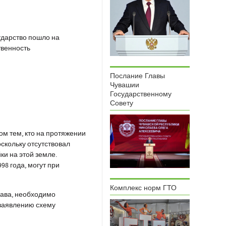
дарство пошло на
твенность
Послание Главы
Чувашии
Государственному
Совету
м тем, кто на протяжении
скольку отсутствовал
ки на этой земле.
8 года, могут при
Комплекс норм ГТО
права, необходимо
 заявлению схему