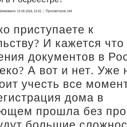
ликовано: 15.05.2026, 15:02
Просмотров: 249
ко приступаете к
льству? И кажется что
ния документов в Ро
ко? А вот и нет. Уже 
тоит учесть все момен
егистрация дома в
ющем прошла без про
удут большие сложнос