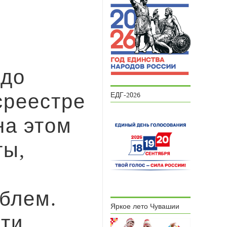
 до
среестре
ЕДГ-2026
на этом
ты,
блем.
Яркое лето Чувашии
ти.