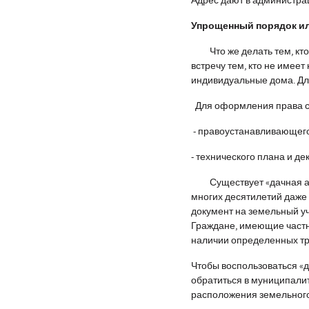
Адрес дают в администра
Упрощенный порядок ил
Что же делать тем, кто
встречу тем, кто не имее
индивидуальные дома. Для
Для оформления права со
- правоустанавливающего
- технического плана и д
Существует «дачная амни
многих десятилетий даже 
документ на земельный уча
Граждане, имеющие частны
наличии определенных тр
Чтобы воспользоваться «
обратиться в муниципали
расположения земельного