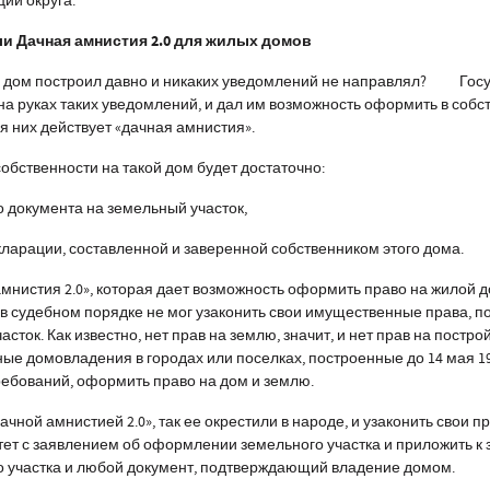
ции округа.
и Дачная амнистия 2.0 для жилых домов
 дом построил давно и никаких уведомлений не направлял? Госу
т на руках таких уведомлений, и дал им возможность оформить в собс
 них действует «дачная амнистия».
бственности на такой дом будет достаточно:
 документа на земельный участок,
екларации, составленной и заверенной собственником этого дома.
стия 2.0», которая дает возможность оформить право на жилой до
в судебном порядке не мог узаконить свои имущественные права, по
сток. Как известно, нет прав на землю, значит, и нет прав на построй
е домовладения в городах или поселках, построенные до 14 мая 199
ебований, оформить право на дом и землю.
дачной амнистией
2
.
0
», так ее окрестили в народе, и узаконить свои 
тет с заявлением об оформлении земельного участка и приложить к
 участка и любой документ, подтверждающий владение домом.