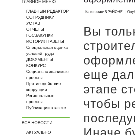
ГЛАВНОЕ МЕНЮ
ГЛАВНЫЙ РЕДАКТОР
Категория: В РАЙОНЕ
Опуб
СОТРУДНИКИ
УСТАВ
Вы толь
ОТЧЕТЫ
ГОСЗАКУПКИ
ИСТОРИЯ ГАЗЕТЫ
строите
Специальная оценка
условий труда
оформле
ДОКУМЕНТЫ
КОНКУРС
еще дале
Социально значимые
проекты
Противодействие
этапе с
коррупции
Региональные
чтобы р
проекты
Публикации в газете
последу
ВСЕ НОВОСТИ
Иначе б
АКТУАЛЬНО