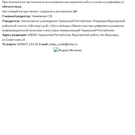
При полном или частичном использовании материалов сайта ссылка на putpobedy.ru
обязательна.
Настоящий ресурс может содержать материалы
18+
Главный редактор:
Чикмякова С.В.
Учредитель:
Автономное учреждение Чувашской Республики «Редакция Вурнарской
районной газеты «Çĕнтерÿ çулĕ» («Путь победы») Министерства цифрового развития,
информационной политики и массовых коммуникаций Чувашской Республики
Адрес редакции:
429220, Чувашская Республика, Вурнарский район, пос.Вурнары,
ул.Советская, 15
Телефон:
8(83537) 2-52-30,
E-mail:
press_vurnar@rchuv.ru