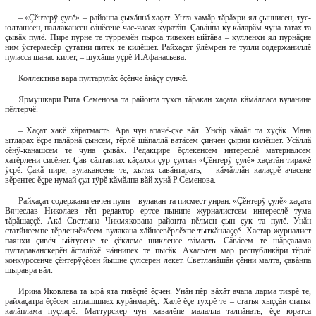
– «Çĕнтерÿ çулĕ» – районпа çыхăннă хаçат. Унта хамăр тăрăхри ял çыннисен, тус-
юлташсен, паллакансен сăнĕсене час-часах куратăп. Çавăнпа ку кăларăм чуна татах та
çывăх пулĕ. Пире пурне те тÿрремĕн пырса тивекен ыйтăва – кулленхи ял пурнăçне
ним ÿстермесĕр çутатни питех те килĕшет. Райхаçат ÿлĕмрен те тулли содержаниллĕ
пуласса шанас килет, – шухăша уçрĕ И.Афанасьева.
Коллектива вара пултарулăх ĕçĕнче ăнăçу сунчĕ.
Ярмушкари Рита Семенова та районта тухса тăракан хаçата кăмăлласа вуланине
пĕлтерчĕ.
– Хаçат хакĕ хăратмасть. Ара чун апачĕ-çке вăл. Унсăр кăмăл та хуçăк. Мана
ытларах ĕçре палăрнă çынсем, тĕрлĕ шăпаллă ватăсем çинчен çырни килĕшет. Усăллă
сĕнÿ-канашсем те чуна çывăх. Редакцире ĕçлекенсем интереслĕ материалсем
хатĕрлени сисĕнет. Çав сăлтавпах кăçалхи çур çултан «Çĕнтерÿ çулĕ» хаçатăн тиражĕ
ÿсрĕ. Çакă пире, вулакансене те, хытах савăнтарать, – кăмăллăн калаçрĕ ачасене
вĕрентес ĕçре нумай çул тÿрĕ кăмăлпа вăй хунă Р.Семенова.
Райхаçат содержани енчен пуян – вулакан та писмест унран. «Çĕнтерÿ çулĕ» хаçата
Вячеслав Николаев тĕп редактор ертсе пынипе журналистсем интереслĕ тума
тăрăшаççĕ. Акă Светлана Чикмякована районта пĕлмен çын çук та пулĕ. Унăн
статйисемпе тĕрленчĕкĕсем вулакана хăйнеевĕрлĕхпе тыткăнлаççĕ. Хастар журналист
паянхи çивĕч ыйтусене те çĕклеме шикленсе тăмасть. Сăвăсем те шăрçалама
пултараканскерĕн ăсталăхĕ чăннипех те пысăк. Ахальтен мар республикăри тĕрлĕ
конкурссенче çĕнтерÿçĕсен йышне çулсерен лекет. Светланăшăн çĕнни малта, çавăнпа
шыравра вăл.
Ирина Яковлева та ырă ята тивĕçнĕ ĕçчен. Унăн пĕр вăхăт ачапа ларма тиврĕ те,
райхаçатра ĕçĕсем ытлашшиех курăнмарĕç. Халĕ ĕçе тухрĕ те – статья хыççăн статья
калăплама пуçларĕ. Маттурскер чун хавалĕпе малалла талпăнать, ĕçе юратса