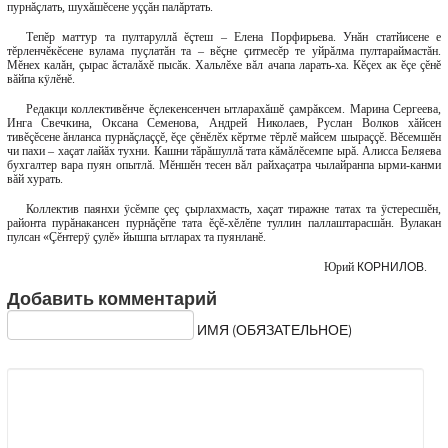
пурнăçлать, шухăшĕсене уççăн палăртать.
Тепĕр маттур та пултаруллă ĕçтеш – Елена Порфирьева. Унăн статйисене е
тĕрленчĕкĕсене вулама пуçлатăн та – вĕçне çитмесĕр те уйрăлма пултараймастăн.
Мĕнех калăн, çырас ăсталăхĕ пысăк. Хальлĕхе вăл ачапа ларать-ха. Кĕçех ак ĕçе çĕнĕ
вăйпа кÿлĕнĕ.
Редакци коллективĕнче ĕçлекенсенчен ытларахăшĕ çамрăксем. Марина Сергеева,
Инга Свечкина, Оксана Семенова, Андрей Николаев, Руслан Волков хăйсен
тивĕçĕсене ăнланса пурнăçлаççĕ, ĕçе çĕнĕлĕх кĕртме тĕрлĕ майсем шыраççĕ. Вĕсемшĕн
чи пахи – хаçат лайăх тухни. Кашни тăрăшуллă тата кăмăлĕсемпе ырă. Алисса Беляева
бухгалтер вара пуян опытлă. Мĕншĕн тесен вăл райхаçатра чылайранпа ырми-канми
вăй хурать.
Коллектив паянхи ÿсĕмпе çеç çырлахмасть, хаçат тиражне татах та ÿстересшĕн,
районта пурăнакансен пурнăçĕпе тата ĕçĕ-хĕлĕпе туллин паллаштарасшăн. Вулакан
пулсан «Çĕнтерÿ çулĕ» йышпа ытларах та пуянланĕ.
Юрий
КОРНИЛОВ.
Добавить комментарий
ИМЯ (ОБЯЗАТЕЛЬНОЕ)