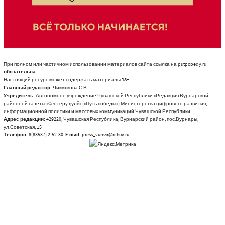
При полном или частичном использовании материалов сайта ссылка на putpobedy.ru
обязательна.
Настоящий ресурс может содержать материалы
18+
Главный редактор:
Чикмякова С.В.
Учредитель:
Автономное учреждение Чувашской Республики «Редакция Вурнарской
районной газеты «Çĕнтерÿ çулĕ» («Путь победы») Министерства цифрового развития,
информационной политики и массовых коммуникаций Чувашской Республики
Адрес редакции:
429220, Чувашская Республика, Вурнарский район, пос.Вурнары,
ул.Советская, 15
Телефон:
8(83537) 2-52-30,
E-mail:
press_vurnar@rchuv.ru