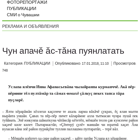
ФОТОРЕПОРТАЖИ
ПУБЛИКАЦИИ
СМИ о Чувашии
РЕКЛАМА И ОБЪЯВЛЕНИЯ
Чун апачĕ ăс-тăна пуянлатать
Категория: ПУБЛИКАЦИИ
Опубликовано: 17.01.2018, 11:10
Просмотров:
748
Услапа ялĕнчи Инна Афанасьевăна чылайранпа курманччĕ. Акă пĕр-
пĕринпе тĕл пултăмăр та сăмах-юмахĕ çăлкуç пекех тапса тăра
пуçларĕ.
– Ялти хĕрарăмăн хĕллехи каçсенче те ахаль ларма вăхăчĕ çукрах, ĕç ялан малти
вырăнта уншăн. Çавах та пĕр-пĕр пичет кăларăмне алла тытмасан чунра пушă пек
туйăнать. Эпĕ юнкунпа шăматкуна чăтăмсăр кĕтетĕп, мĕншĕн тесен çав кунсенче район
хаçачĕ киле килет. Пытармастăп, «Çĕнтерÿ çулĕ» маншăн чи юратнă хаçат. Ăна
вуласан кăна эпĕ район пурнăçĕпе туллин паллашма пултаратăп, – терĕ вăл.
– Мĕншĕн илĕртет-ха сире район хаçачĕ; – ыйту патăм Услапа ял хĕрарăмне.