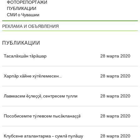
ФОТОРЕПОРТАЖИ
ПУБЛИКАЦИИ
СМИ о Чувашии
РЕКЛАМА И ОБЪЯВЛЕНИЯ
ПУБЛИКАЦИИ
Тасалăхшăн тăрăшар
28 марта 2020
Харпăр хăйне хÿтĕлемесен...
28 марта 2020
Лавккасем ĕçлеççĕ, сентресем тулли
28 марта 2020
Пособисемпе тÿлевсем пысăкланаççĕ
28 марта 2020
Клубсене аталантарма – сумлă пулăшу
28 марта 2020