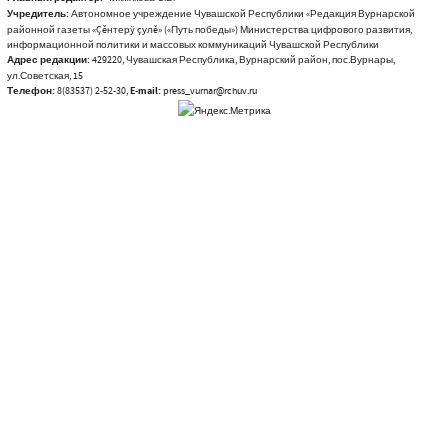
Учредитель:
Автономное учреждение Чувашской Республики «Редакция Вурнарской
районной газеты «Çĕнтерÿ çулĕ» («Путь победы») Министерства цифрового развития,
информационной политики и массовых коммуникаций Чувашской Республики
Адрес редакции:
429220, Чувашская Республика, Вурнарский район, пос.Вурнары,
ул.Советская, 15
Телефон:
8(83537) 2-52-30,
E-mail:
press_vurnar@rchuv.ru