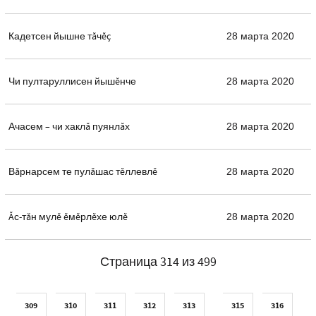
Кадетсен йышне тăчĕç
28 марта 2020
Чи пултаруллисен йышĕнче
28 марта 2020
Ачасем – чи хаклă пуянлăх
28 марта 2020
Вăрнарсем те пулăшас тĕллевлĕ
28 марта 2020
Ăс-тăн мулĕ ĕмĕрлĕхе юлĕ
28 марта 2020
Страница 314 из 499
309
310
311
312
313
315
316