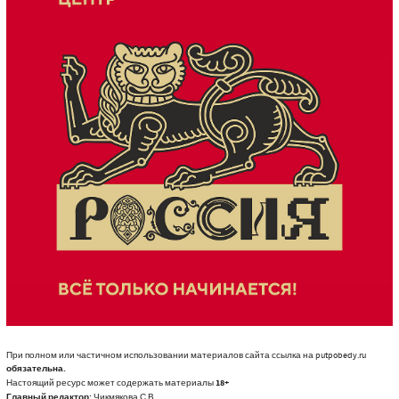
При полном или частичном использовании материалов сайта ссылка на putpobedy.ru
обязательна.
Настоящий ресурс может содержать материалы
18+
Главный редактор:
Чикмякова С.В.