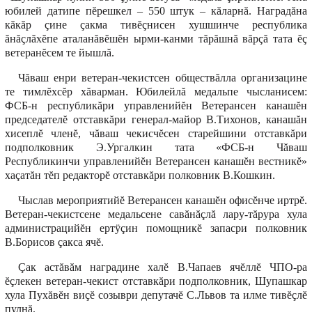
юбилей датипе пĕрешкел – 550 штук – кăларнă. Наградăна
кăкăр çине çакма тивĕçнисен хушшинче республика
ăнăçлăхĕпе аталанăвĕшĕн ырми-канми тăрăшнă вăрçă тата ĕç
ветеранĕсем те йышлă.
Чăваш енри ветеран-чекистсен обществăлла организацине
те тимлĕхсĕр хăварман. Юбилейлă медальпе чысланисем:
ФСБ-н республикăри управленийĕн Ветерансен канашĕн
председателĕ отставкăри генерал-майор В.Тихонов, канашăн
хисеплĕ членĕ, чăваш чекисчĕсен старейшини отставкăри
подполковник Э.Ургалкин тата «ФСБ-н Чăваш
Республикинчи управленийĕн Ветерансен канашĕн вестникĕ»
хаçатăн тĕп редакторĕ отставкăри полковник В.Кошкин.
Чыслав мероприятийĕ Ветерансен канашĕн офисĕнче иртрĕ.
Ветеран-чекистсене медальсене савăнăçлă лару-тăрура хула
администрацийĕн ертÿçин помощникĕ запасри полковник
В.Борисов çакса ячĕ.
Çак астăвăм наградине халĕ В.Чапаев ячĕллĕ ЧПО-ра
ĕçлекен ветеран-чекист отставкăри подполковник, Шупашкар
хула Пухăвĕн виçĕ созыври депутачĕ С.Львов та илме тивĕçлĕ
пулнă.