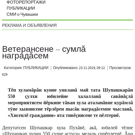
ФОТОРЕПОРТАЖИ
ПУБЛИКАЦИИ
СМИ о Чувашии
РЕКЛАМА И ОБЪЯВЛЕНИЯ
Ветерансене – сумлă
наградăсем
Категория: ПУБЛИКАЦИИ
Опубликовано: 23.11.2019, 09:12
Просмотров:
629
Тĕп хуламăрăн кунне уявланă май тата Шупашкарăн
550 çулхи юбилейне халалланă савăнăçлă
мероприятисем йĕркипе тăван хула аталанăвне курăмлă
тÿпе хывнисене тĕрлĕрен пысăк наградăсемпе чысланă,
«Хисеплĕ гражданин» ята тивĕçнисене те пĕлтернĕ.
Депутатсен Шупашкар хула Пухăвĕ, акă, юбилей тĕлне
«Шупашкар хулин 550 çулне астуса» медаль çирĕплетнĕ. Ăна