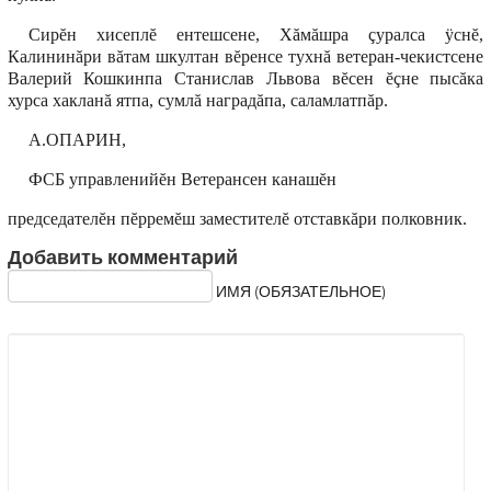
Сирĕн хисеплĕ ентешсене, Хăмăшра çуралса ÿснĕ,
Калининăри вăтам шкултан вĕренсе тухнă ветеран-чекистсене
Валерий Кошкинпа Станислав Львова вĕсен ĕçне пысăка
хурса хакланă ятпа, сумлă наградăпа, саламлатпăр.
А.ОПАРИН,
ФСБ управленийĕн Ветерансен канашĕн
председателĕн пĕрремĕш заместителĕ отставкăри полковник.
Добавить комментарий
ИМЯ (ОБЯЗАТЕЛЬНОЕ)