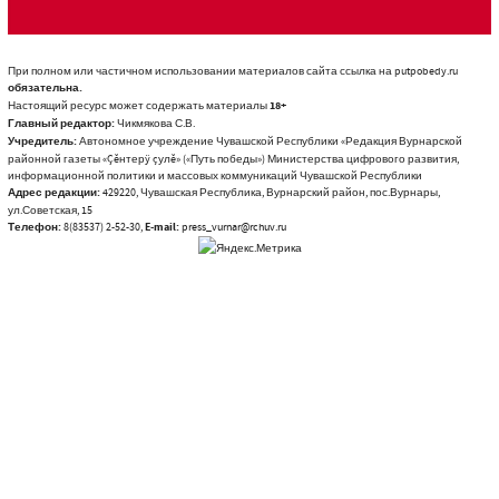
При полном или частичном использовании материалов сайта ссылка на putpobedy.ru
обязательна.
Настоящий ресурс может содержать материалы
18+
Главный редактор:
Чикмякова С.В.
Учредитель:
Автономное учреждение Чувашской Республики «Редакция Вурнарской
районной газеты «Çĕнтерÿ çулĕ» («Путь победы») Министерства цифрового развития,
информационной политики и массовых коммуникаций Чувашской Республики
Адрес редакции:
429220, Чувашская Республика, Вурнарский район, пос.Вурнары,
ул.Советская, 15
Телефон:
8(83537) 2-52-30,
E-mail:
press_vurnar@rchuv.ru