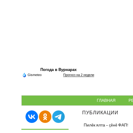
Погода в Вурнарах
Gismeteo
Прогноз на 2 недели
ГЛАВНАЯ
Р
ПУБЛИКАЦИИ
Пилĕк ялта – çĕнĕ ФАП!