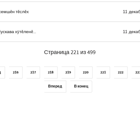
семшĕн тĕслĕх
11 дека
ускава хÿтĕленĕ...
11 дека
Страница 221 из 499
д
216
217
218
219
220
221
222
22
Вперед
В конец