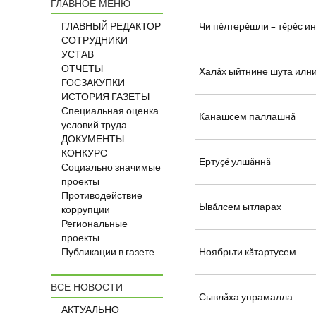
ГЛАВНОЕ МЕНЮ
ГЛАВНЫЙ РЕДАКТОР
Чи пĕлтерĕшли – тĕрĕс 
СОТРУДНИКИ
УСТАВ
ОТЧЕТЫ
Халăх ыйтнине шута илн
ГОСЗАКУПКИ
ИСТОРИЯ ГАЗЕТЫ
Специальная оценка
Канашсем паллашнă
условий труда
ДОКУМЕНТЫ
КОНКУРС
Ертÿçĕ улшăннă
Социально значимые
проекты
Противодействие
Ывăлсем ытларах
коррупции
Региональные
проекты
Публикации в газете
Ноябрьти кăтартусем
ВСЕ НОВОСТИ
Сывлăха упрамалла
АКТУАЛЬНО