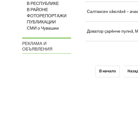
В РЕСПУБЛИКЕ
В РАЙОНЕ
Салтаксен хăюлăхĕ – ача
ФОТОРЕПОРТАЖИ
ПУБЛИКАЦИИ
СМИ о Чувашии
Доватор çарĕнче пулнă, М
РЕКЛАМА И
ОБЪЯВЛЕНИЯ
В начало
Наза