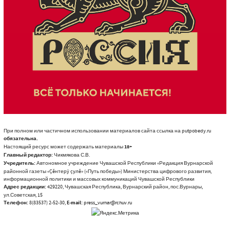
При полном или частичном использовании материалов сайта ссылка на putpobedy.ru
обязательна.
Настоящий ресурс может содержать материалы
18+
Главный редактор:
Чикмякова С.В.
Учредитель:
Автономное учреждение Чувашской Республики «Редакция Вурнарской
районной газеты «Çĕнтерÿ çулĕ» («Путь победы») Министерства цифрового развития,
информационной политики и массовых коммуникаций Чувашской Республики
Адрес редакции:
429220, Чувашская Республика, Вурнарский район, пос.Вурнары,
ул.Советская, 15
Телефон:
8(83537) 2-52-30,
E-mail:
press_vurnar@rchuv.ru