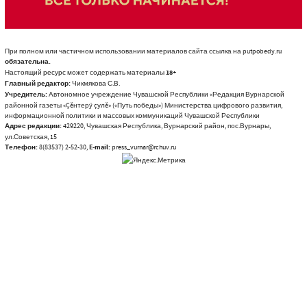
При полном или частичном использовании материалов сайта ссылка на putpobedy.ru
обязательна.
Настоящий ресурс может содержать материалы
18+
Главный редактор:
Чикмякова С.В.
Учредитель:
Автономное учреждение Чувашской Республики «Редакция Вурнарской
районной газеты «Çĕнтерÿ çулĕ» («Путь победы») Министерства цифрового развития,
информационной политики и массовых коммуникаций Чувашской Республики
Адрес редакции:
429220, Чувашская Республика, Вурнарский район, пос.Вурнары,
ул.Советская, 15
Телефон:
8(83537) 2-52-30,
E-mail:
press_vurnar@rchuv.ru