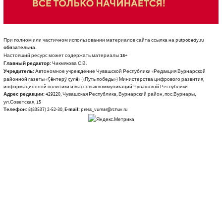
При полном или частичном использовании материалов сайта ссылка на putpobedy.ru
обязательна.
Настоящий ресурс может содержать материалы
18+
Главный редактор:
Чикмякова С.В.
Учредитель:
Автономное учреждение Чувашской Республики «Редакция Вурнарской
районной газеты «Çĕнтерÿ çулĕ» («Путь победы») Министерства цифрового развития,
информационной политики и массовых коммуникаций Чувашской Республики
Адрес редакции:
429220, Чувашская Республика, Вурнарский район, пос.Вурнары,
ул.Советская, 15
Телефон:
8(83537) 2-52-30,
E-mail:
press_vurnar@rchuv.ru