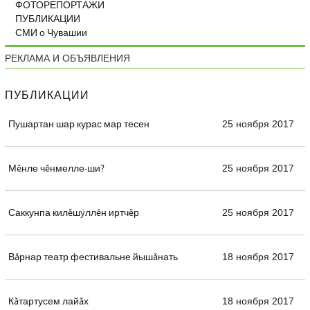
ФОТОРЕПОРТАЖИ
ПУБЛИКАЦИИ
СМИ о Чувашии
РЕКЛАМА И ОБЪЯВЛЕНИЯ
ПУБЛИКАЦИИ
Пушартан шар курас мар тесен
25 ноября 2017
Мĕнле чĕнмелле-ши?
25 ноября 2017
Саккунпа килĕшÿллĕн иртчĕр
25 ноября 2017
Вăрнар театр фестивальне йышăнать
18 ноября 2017
Кăтартусем лайăх
18 ноября 2017