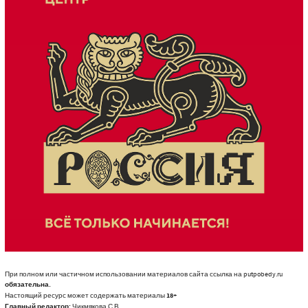
При полном или частичном использовании материалов сайта ссылка на putpobedy.ru
обязательна.
Настоящий ресурс может содержать материалы
18+
Главный редактор:
Чикмякова С.В.