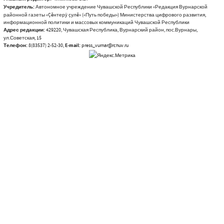
Учредитель:
Автономное учреждение Чувашской Республики «Редакция Вурнарской
районной газеты «Çĕнтерÿ çулĕ» («Путь победы») Министерства цифрового развития,
информационной политики и массовых коммуникаций Чувашской Республики
Адрес редакции:
429220, Чувашская Республика, Вурнарский район, пос.Вурнары,
ул.Советская, 15
Телефон:
8(83537) 2-52-30,
E-mail:
press_vurnar@rchuv.ru