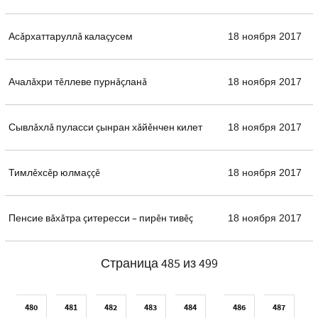
Асăрхаттаруллă калаçусем
18 ноября 2017
Ачалăхри тĕллеве пурнăçланă
18 ноября 2017
Сывлăхлă пуласси çынран хăйĕнчен килет
18 ноября 2017
Тимлĕхсĕр юлмаççĕ
18 ноября 2017
Пенсие вăхăтра çитересси – пирĕн тивĕç
18 ноября 2017
Страница 485 из 499
480
481
482
483
484
486
487