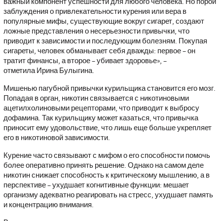
важный компонент успешности для любого человека. Но порой
заблуждения о привлекательности курения или вера в
популярные мифы, существующие вокруг сигарет, создают
ложные представления о несерьезности привычки, что
приводит к зависимости и последующим болезням. Покупая
сигареты, человек обманывает себя дважды: первое – он
тратит финансы, а второе – убивает здоровье
», –
отметила Ирина Булыгина.
Мишенью пагубной привычки курильщика становится его мозг.
Попадая в орган, никотин связывается с никотиновыми
ацетилхолиновыми рецепторами, что приводит к выбросу
дофамина. Так курильщику может казаться, что привычка
приносит ему удовольствие, что лишь еще больше укрепляет
его в никотиновой зависимости.
Курение часто связывают с мифом о его способности помочь
более оперативно принять решение. Однако на самом деле
никотин снижает способность к критическому мышлению, а в
перспективе – ухудшает когнитивные функции: мешает
организму адекватно реагировать на стресс, ухудшает память
и концентрацию внимания.