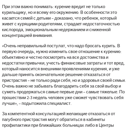
При этом важно понимать: курение вредит не только
курильщику, но и всему его окружению. В особенности это
касается семей с детьми – доказано, что ребенок, который
живет с курящими родителями, страдает недостаточностью
кислорода, эмоциональным недержанием и сниженной
концентрацией внимания.
«
Очень неправильный постулат, что надо бросать курить. В
первую очередь, нужно изменить свое отношение к курению:
объективно и честно посмотреть на все достоинства и
недостатки привычки, учесть финансовые затраты и тот вред,
который наносится внешними проявлениями курения, и уже
дальше принять окончательное решение отказаться от
пристрастия – не только ради себя, но и здоровья своей семьи.
Очень важно не забывать благодарить себя за свой выбор и
суметь продержаться самые первые дни – самые тяжелые. По
прошествии 2-3 недель человек уже сможет чувствовать себя
лучше
», – подытожила специалист.
За компетентной консультацией желающие отказаться от
пагубного пристрастия могут обратиться в кабинеты
профилактики при ближайших больницах либо в Центры