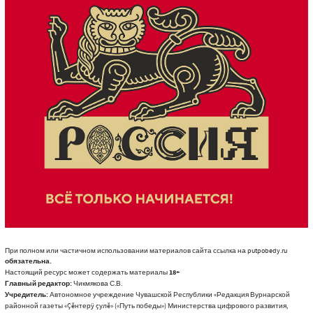
При полном или частичном использовании материалов сайта ссылка на putpobedy.ru
обязательна.
Настоящий ресурс может содержать материалы
18+
Главный редактор:
Чикмякова С.В.
Учредитель:
Автономное учреждение Чувашской Республики «Редакция Вурнарской
районной газеты «Çĕнтерÿ çулĕ» («Путь победы») Министерства цифрового развития,