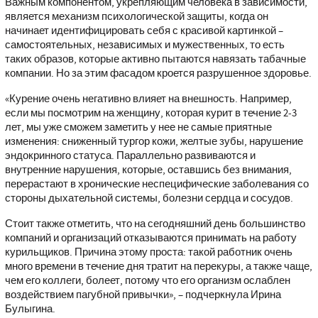
Важным компонентом, укрепляющим человека в зависимости,
является механизм психологической защиты, когда он
начинает идентифицировать себя с красивой картинкой –
самостоятельных, независимых и мужественных, то есть
таких образов, которые активно пытаются навязать табачные
компании. Но за этим фасадом кроется разрушенное здоровье.
«
Курение очень негативно влияет на внешность. Например,
если мы посмотрим на женщину, которая курит в течение 2-3
лет, мы уже сможем заметить у нее не самые приятные
изменения: сниженный тургор кожи, желтые зубы, нарушение
эндокринного статуса. Параллельно развиваются и
внутренние нарушения, которые, оставшись без внимания,
перерастают в хронические неспецифические заболевания со
стороны дыхательной системы, болезни сердца и сосудов.
Стоит также отметить, что на сегодняшний день большинство
компаний и организаций отказываются принимать на работу
курильщиков. Причина этому проста: такой работник очень
много времени в течение дня тратит на перекуры, а также чаще,
чем его коллеги, болеет, потому что его организм ослаблен
воздействием пагубной привычки
», – подчеркнула Ирина
Булыгина.