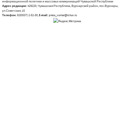
информационной политики и массовых коммуникаций Чувашской Республики
Адрес редакции:
429220, Чувашская Республика, Вурнарский район, пос.Вурнары,
ул.Советская, 15
Телефон:
8(83537) 2-52-30,
E-mail:
press_vurnar@rchuv.ru