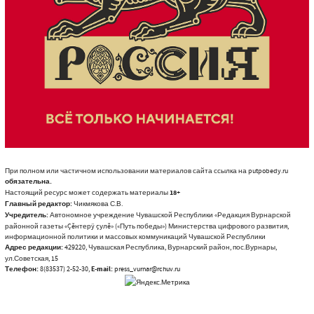
При полном или частичном использовании материалов сайта ссылка на putpobedy.ru
обязательна.
Настоящий ресурс может содержать материалы
18+
Главный редактор:
Чикмякова С.В.
Учредитель:
Автономное учреждение Чувашской Республики «Редакция Вурнарской
районной газеты «Çĕнтерÿ çулĕ» («Путь победы») Министерства цифрового развития,
информационной политики и массовых коммуникаций Чувашской Республики
Адрес редакции:
429220, Чувашская Республика, Вурнарский район, пос.Вурнары,
ул.Советская, 15
Телефон:
8(83537) 2-52-30,
E-mail:
press_vurnar@rchuv.ru