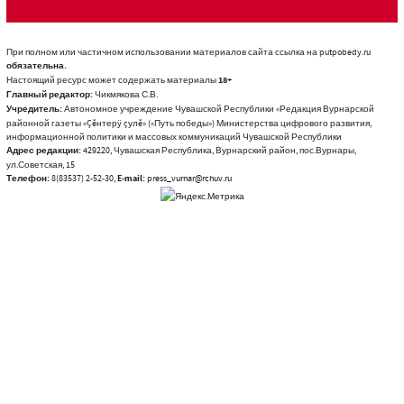
При полном или частичном использовании материалов сайта ссылка на putpobedy.ru
обязательна.
Настоящий ресурс может содержать материалы
18+
Главный редактор:
Чикмякова С.В.
Учредитель:
Автономное учреждение Чувашской Республики «Редакция Вурнарской
районной газеты «Çĕнтерÿ çулĕ» («Путь победы») Министерства цифрового развития,
информационной политики и массовых коммуникаций Чувашской Республики
Адрес редакции:
429220, Чувашская Республика, Вурнарский район, пос.Вурнары,
ул.Советская, 15
Телефон:
8(83537) 2-52-30,
E-mail:
press_vurnar@rchuv.ru