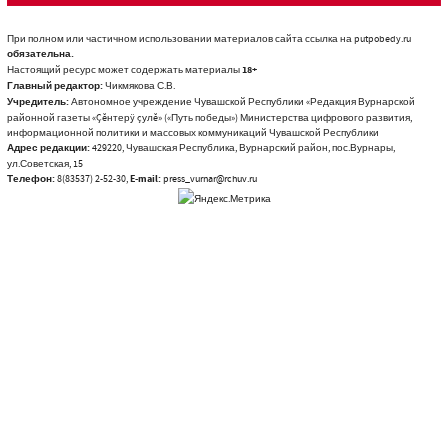
При полном или частичном использовании материалов сайта ссылка на putpobedy.ru
обязательна.
Настоящий ресурс может содержать материалы
18+
Главный редактор:
Чикмякова С.В.
Учредитель:
Автономное учреждение Чувашской Республики «Редакция Вурнарской
районной газеты «Çĕнтерÿ çулĕ» («Путь победы») Министерства цифрового развития,
информационной политики и массовых коммуникаций Чувашской Республики
Адрес редакции:
429220, Чувашская Республика, Вурнарский район, пос.Вурнары,
ул.Советская, 15
Телефон:
8(83537) 2-52-30,
E-mail:
press_vurnar@rchuv.ru