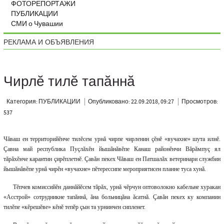
ФОТОРЕПОРТАЖИ
ПУБЛИКАЦИИ
СМИ о Чувашии
РЕКЛАМА И ОБЪЯВЛЕНИЯ
Чирлĕ тилĕ тапăннă
Категория: ПУБЛИКАЦИИ
Опубликовано: 22.09.2018, 09:27
Просмотров:
537
Чăваш ен территорийĕнче тилĕсем урнă чирпе чирленин çĕнĕ «вучахне» шута илнĕ.
Çавна май республика Пуçлăхĕн йышăнăвĕпе Канаш районĕнчи Вăрăмпуç ял
тăрăхĕнче карантин çирĕплетнĕ. Çавăн пекех Чăваш ен Патшалăх ветеринари службин
йышăнăвĕпе урнă чирĕн «вучахне» пĕтерессипе мероприятисен планне туса хунă.
Тĕпчев комиссийĕн даннăйĕсем тăрăх, урнă чĕрчун оптоволокно кабельне хуракан
«Асстрой» сотрудникне тапăннă, ăна больницăна ăсатнă. Çавăн пекех ку компанин
тилĕпе «кĕрешĕве» кĕнĕ тепĕр çын та урнинчен сипленет.