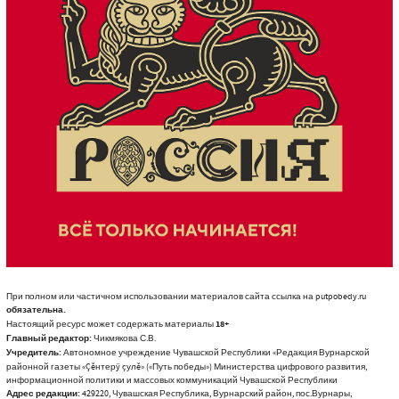
При полном или частичном использовании материалов сайта ссылка на putpobedy.ru
обязательна.
Настоящий ресурс может содержать материалы
18+
Главный редактор:
Чикмякова С.В.
Учредитель:
Автономное учреждение Чувашской Республики «Редакция Вурнарской
районной газеты «Çĕнтерÿ çулĕ» («Путь победы») Министерства цифрового развития,
информационной политики и массовых коммуникаций Чувашской Республики
Адрес редакции:
429220, Чувашская Республика, Вурнарский район, пос.Вурнары,