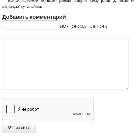
Выльăх чирĕсемпе кĕрешекен районти станцийĕ хамăр район çыннисене те
асăрхануллă пулма ыйтать.
Добавить комментарий
ИМЯ (ОБЯЗАТЕЛЬНОЕ)
Отправить