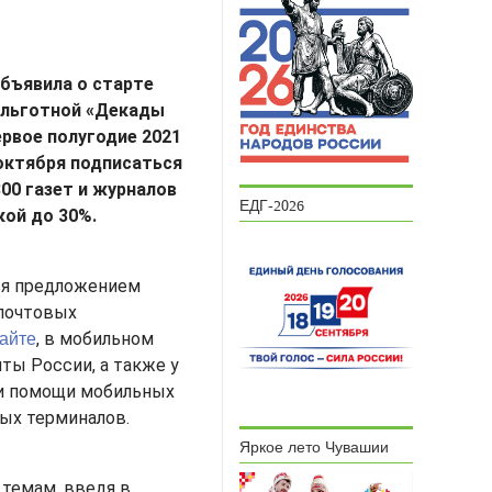
бъявила о старте
 льготной «Декады
ервое полугодие 2021
1 октября подписаться
800 газет и журналов
ЕДГ-2026
ой до 30%.
ся предложением
почтовых
сайте
, в мобильном
ты России, а также у
и помощи мобильных
ых терминалов.
Яркое лето Чувашии
 темам, введя в