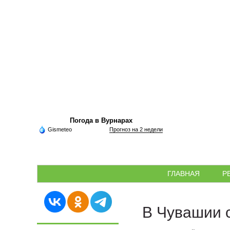
Погода в Вурнарах
Gismeteo
Прогноз на 2 недели
ГЛАВНАЯ
Р
В Чувашии 