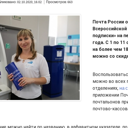
ликовано: 02.10.2020, 16:02
Просмотров: 663
Почта России о
Всероссийской
подписки» на п
года. С 1 по 1
на более чем 1
можно со скидк
Воспользовать
можно во всех 
отделениях,
на 
приложении Поч
почтальонов пр
почтово-кассов
ние можно найти по названию, в алфавитном указателе, по