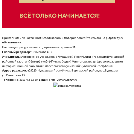
При полном или частичном использовании материалов сайта ссылка на putpobedy.ru
обязательна.
Настоящий ресурс может содержать материалы
18+
Главный редактор:
Чикмякова С.В.
Учредитель:
Автономное учреждение Чувашской Республики «Редакция Вурнарской
районной газеты «Çĕнтерÿ çулĕ» («Путь победы») Министерства цифрового развития,
информационной политики и массовых коммуникаций Чувашской Республики
Адрес редакции:
429220, Чувашская Республика, Вурнарский район, пос.Вурнары,
ул.Советская, 15
Телефон:
8(83537) 2-52-30,
E-mail:
press_vurnar@rchuv.ru