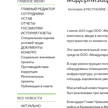
ГЛАВНОЕ МЕНЮ
ГЛАВНЫЙ РЕДАКТОР
Категория: В РЕСПУБЛИКЕ
СОТРУДНИКИ
УСТАВ
ОТЧЕТЫ
ГОСЗАКУПКИ
2 июня 2025 года ООО «
ИСТОРИЯ ГАЗЕТЫ
комплекса, введя в эксп
Специальная оценка
пространство от момента
условий труда
ДОКУМЕНТЫ
Это заключительный этап 
КОНКУРС
средств ООО «Междунаро
Социально значимые
проекты
В ходе реконструкции по
Противодействие
оборудованы помещения,
коррупции
инфраструктуру, установ
Региональные
площадь аэровокзала увел
проекты
Публикации в газете
Масштабный инвестиционн
был реализован при акти
ВСЕ НОВОСТИ
Благодаря Главе Чувашии
АКТУАЛЬНО
рейсы в Калининград и М