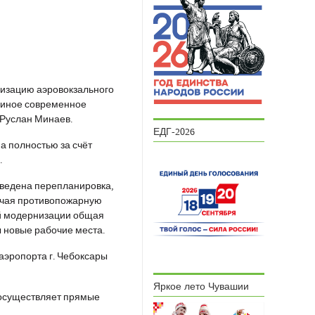
изацию аэровокзального
единое современное
 Руслан Минаев.
ЕДГ-2026
на полностью за счёт
.
зведена перепланировка,
ючая противопожарную
ой модернизации общая
ы новые рабочие места.
аэропорта г. Чебоксары
Яркое лето Чувашии
 осуществляет прямые