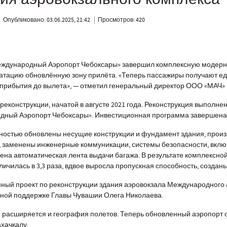
Опубликовано: 03.06.2025, 21:42
Просмотров: 420
Международный Аэропорт Чебоксары» завершил комплексную модерн
луатацию обновлённую зону прилёта. «Теперь пассажиры получают 
 прибытия до вылета», — отметил генеральный директор ООО «МАЧ»
реконструкции, начатой в августе 2021 года. Реконструкция выполне
дный Аэропорт Чебоксары». Инвестиционная программа завершена
лностью обновлены несущие конструкции и фундамент здания, прои
 заменены инженерные коммуникации, системы безопасности, вкл
лена автоматическая лента выдачи багажа. В результате комплексн
ичилась в 3,3 раза, вдвое выросла пропускная способность, создан
ый проект по реконструкции здания аэровокзала Международного 
вной поддержке Главы Чувашии Олега Николаева.
 расширяется и география полетов. Теперь обновленный аэропорт
ахачкалу.