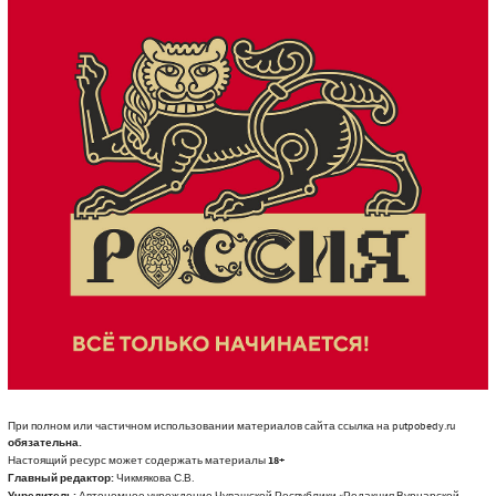
При полном или частичном использовании материалов сайта ссылка на putpobedy.ru
обязательна.
Настоящий ресурс может содержать материалы
18+
Главный редактор:
Чикмякова С.В.
Учредитель:
Автономное учреждение Чувашской Республики «Редакция Вурнарской