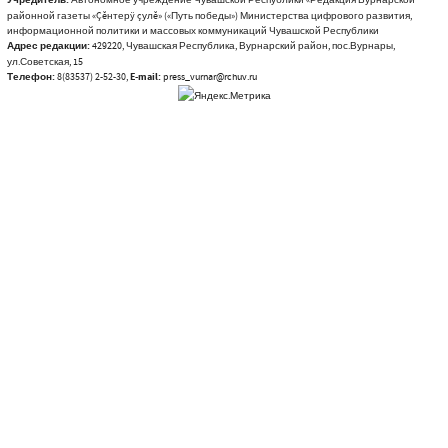
районной газеты «Çĕнтерÿ çулĕ» («Путь победы») Министерства цифрового развития,
информационной политики и массовых коммуникаций Чувашской Республики
Адрес редакции:
429220, Чувашская Республика, Вурнарский район, пос.Вурнары,
ул.Советская, 15
Телефон:
8(83537) 2-52-30,
E-mail:
press_vurnar@rchuv.ru