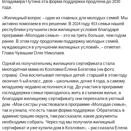
Владимира Путина эта форма поддержки продлена до 2030
года.
«Жилищный вопрос – один из главных для молодых семей. Мы
активно помогаем в его решении. В 2024 году 453 семьи нашей
республики улучшили свои жилищные условия благодаря
программе «Молодая семья» – это на треть больше, чем годом
ранее. В этом году продолжим поддержку молодых семей,
нуждающихся в улучшении жилищных условий», – отметил
Глава Чувашии Олег Николаев.
Одной из получательниц жилищного сертификата стала
многодетная мама из Козловки Елена Богатова (на фото
справа). Она воспитывает пятерых детей: старший в этом году
окончил 9-ый класс, двое – школьники, дочке 4 года, а самому
младшему недавно исполнился год. До участия в программе
господдержки семье приходилось жить в съемном жилье, а
благодаря жилищному сертификату они переехали в уютный
дом. «Мои сестры участвовали в программе «Молодая семья»,
так и узнала, что есть такая форма поддержки. Обратилась в
администрацию округа, там рассказали, какие документы
необходимо собрать. Через год мы получили жилищный
сертификат и уже купили дом в Козловке», – рассказала Елена.