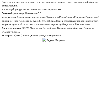
При полном или частичном использовании материалов сайта ссылка на putpobedy.ru
обязательна.
Настоящий ресурс может содержать материалы
18+
Главный редактор:
Чикмякова С.В.
Учредитель:
Автономное учреждение Чувашской Республики «Редакция Вурнарской
районной газеты «Çĕнтерÿ çулĕ» («Путь победы») Министерства цифрового развития,
информационной политики и массовых коммуникаций Чувашской Республики
Адрес редакции:
429220, Чувашская Республика, Вурнарский район, пос.Вурнары,
ул.Советская, 15
Телефон:
8(83537) 2-52-30,
E-mail:
press_vurnar@rchuv.ru