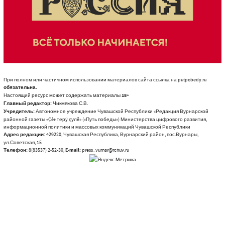
При полном или частичном использовании материалов сайта ссылка на putpobedy.ru
обязательна.
Настоящий ресурс может содержать материалы
18+
Главный редактор:
Чикмякова С.В.
Учредитель:
Автономное учреждение Чувашской Республики «Редакция Вурнарской
районной газеты «Çĕнтерÿ çулĕ» («Путь победы») Министерства цифрового развития,
информационной политики и массовых коммуникаций Чувашской Республики
Адрес редакции:
429220, Чувашская Республика, Вурнарский район, пос.Вурнары,
ул.Советская, 15
Телефон:
8(83537) 2-52-30,
E-mail:
press_vurnar@rchuv.ru