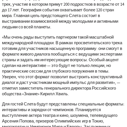
трек, участие в котором примут 200 подростков в возрасте от 14
до 17 лет. География события охватывает более 120 стран
мира. Главная цель предстоящего Слета состоит в
выстраивании взаимосвязей между молодыми и активными
людьми со всей планеты.
«Мы очень рады выступить партнером такой масштабной
международной площадки. В рамках просветительского трека
готовим для участников насыщенную программу: они смогут в
формате живого диалога пообщаться с ведущими экспертами
страны и задать им интересующие вопросы. Особый акцент
сделан на интерактиве — это будут не только лекции, но
практические сессии для глубокого погружения в темы.
Уверен, что этот формат позволит выстроить конструктивный
диалог и даст участникам мощный импульс для развития», —
отметил заместитель генерального директора Российского
общества «Знание» Кирилл Хвиль.
Для гостей Слета будут представлены специальные форматы:
интерактивы и зарядки от чемпионов. Планируется
выступление актера театра и кино, шоумена, телеведущего
Арсения Попова, призеров Олимпийских игр в Токио,
многократных Чемпионок Мира и Европы, Заслуженных