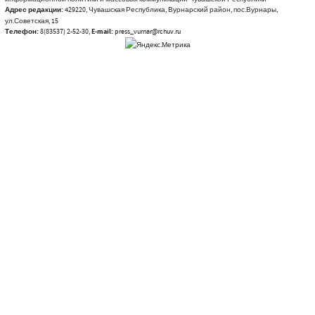
Адрес редакции:
429220, Чувашская Республика, Вурнарский район, пос.Вурнары,
ул.Советская, 15
Телефон:
8(83537) 2-52-30,
E-mail:
press_vurnar@rchuv.ru