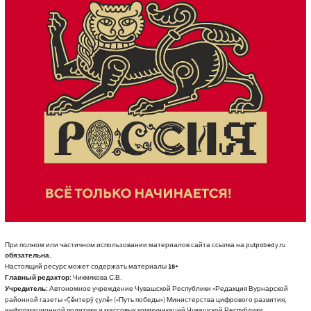
При полном или частичном использовании материалов сайта ссылка на putpobedy.ru
обязательна.
Настоящий ресурс может содержать материалы
18+
Главный редактор:
Чикмякова С.В.
Учредитель:
Автономное учреждение Чувашской Республики «Редакция Вурнарской
районной газеты «Çĕнтерÿ çулĕ» («Путь победы») Министерства цифрового развития,
информационной политики и массовых коммуникаций Чувашской Республики