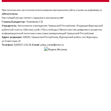
При полном или частичном использовании материалов сайта ссылка на putpobedy.ru
обязательна.
Настоящий ресурс может содержать материалы
18+
Главный редактор:
Чикмякова С.В.
Учредитель:
Автономное учреждение Чувашской Республики «Редакция Вурнарской
районной газеты «Çĕнтерÿ çулĕ» («Путь победы») Министерства цифрового развития,
информационной политики и массовых коммуникаций Чувашской Республики
Адрес редакции:
429220, Чувашская Республика, Вурнарский район, пос.Вурнары,
ул.Советская, 15
Телефон:
8(83537) 2-52-30,
E-mail:
press_vurnar@rchuv.ru