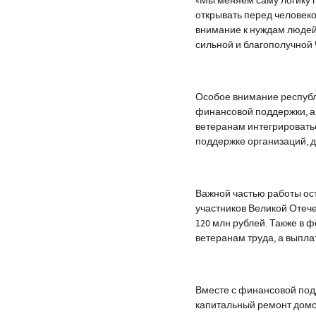
«Мы меняем саму логику 
открывать перед человеко
внимание к нуждам людей
сильной и благополучной 
Особое внимание республ
финансовой поддержки, а
ветеранам интегрироватьс
поддержке организаций, 
Важной частью работы ост
участников Великой Отеч
120 млн рублей. Также в
ветеранам труда, а выпл
Вместе с финансовой под
капитальный ремонт домо