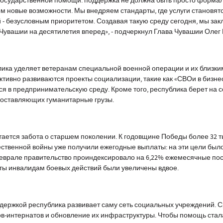
государственной помощи: поддержка не должна быть просто формал
м новые возможности. Мы внедряем стандарты, где услуги становят
 - безусловным приоритетом. Создавая такую среду сегодня, мы з
Чувашии на десятилетия вперед», - подчеркнул Глава Чувашии Олег
ика уделяет ветеранам специальной военной операции и их близк
ктивно развиваются проекты социализации, такие как «СВОи в бизн
я в предпринимательскую среду. Кроме того, республика берет на 
доставляющих гуманитарные грузы.
ается забота о старшем поколении. К годовщине Победы более 32 т
ественной войны уже получили ежегодные выплаты: на эти цели бы
 феврале правительство проиндексировало на 6,22% ежемесячные по
аты инвалидам боевых действий были увеличены вдвое.
держкой республика развивает саму сеть социальных учреждений. 
в-интернатов и обновление их инфраструктуры. Чтобы помощь стал