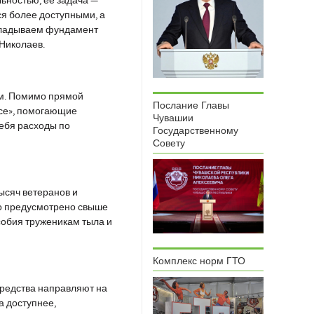
ьностью, её задача —
ся более доступными, а
акладываем фундамент
 Николаев.
им. Помимо прямой
Послание Главы
есе», помогающие
Чувашии
себя расходы по
Государственному
Совету
ысяч ветеранов и
ло предусмотрено свыше
собия труженикам тыла и
Комплекс норм ГТО
Средства направляют на
а доступнее,