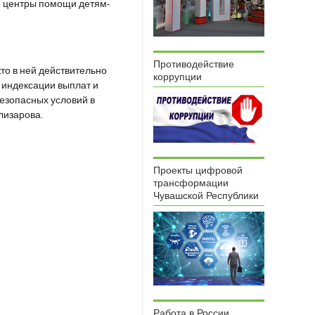
е центры помощи детям-
Противодействие
то в ней действительно
коррупции
 индексации выплат и
езопасных условий в
лизарова.
Проекты цифровой
трансформации
Чувашской Республики
Работа в России