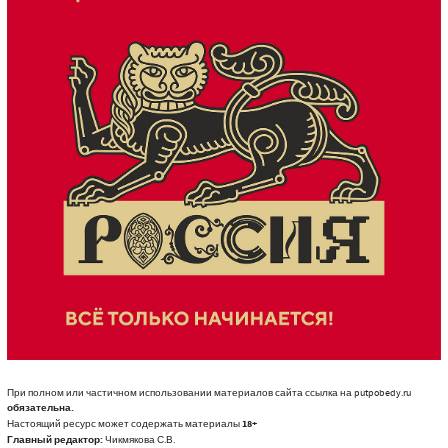
При полном или частичном использовании материалов сайта ссылка на putpobedy.ru
обязательна.
Настоящий ресурс может содержать материалы
18+
Главный редактор:
Чикмякова С.В.