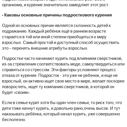
организма, и курение значительно замедляет этот рост.
- Каковы основные причины подросткового курения
Одной из основных причин является склонность детей к
подражанию. Каждый ребёнок ещё в раннем возрасте
старается в той или иной степени приобщиться к миру
взрослых. Самый простой и доступный способ осуществить
это – перенять внешние атрибуты взрослых.
Подростки часто начинают курить под влиянием сверстников,
из-за стремления соответствовать моде, самоутвердиться или
справиться со стрессом. Эти факторы усложняют процесс
отказа от курения. Подросток - это уже не ребенок, и еще не
взрослый, он активно ищет свое место в мире, желает поскорее
повзрослеть, ищет ту компанию сверстников, в которой он
будет «своим».
Если в семье курит хотя бы один член семьи, то риск того, что
дети тоже начнут курить, и довольно рано,очень высок. И тут
наказывать ребёнка, который начал курить, уже совершенно
бесполезно.