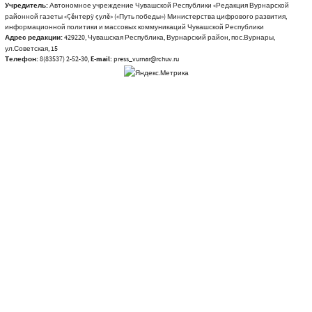
Учредитель:
Автономное учреждение Чувашской Республики «Редакция Вурнарской
районной газеты «Çĕнтерÿ çулĕ» («Путь победы») Министерства цифрового развития,
информационной политики и массовых коммуникаций Чувашской Республики
Адрес редакции:
429220, Чувашская Республика, Вурнарский район, пос.Вурнары,
ул.Советская, 15
Телефон:
8(83537) 2-52-30,
E-mail:
press_vurnar@rchuv.ru