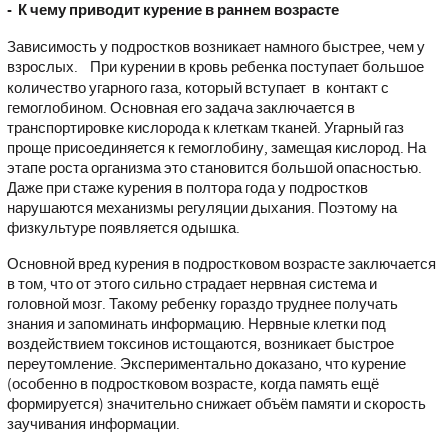
- К чему приводит курение в раннем возрасте
Зависимость у подростков возникает намного быстрее, чем у
взрослых.
При курении в кровь ребенка поступает большое
количество угарного газа, который вступает в контакт с
гемоглобином. Основная его задача заключается в
транспортировке кислорода к клеткам тканей. Угарный газ
проще присоединяется к гемоглобину, замещая кислород. На
этапе роста организма это становится большой опасностью.
Даже при стаже курения в полтора года у подростков
нарушаются механизмы регуляции дыхания. Поэтому на
физкультуре появляется одышка.
Основной вред курения в подростковом возрасте заключается
в том, что от этого сильно страдает нервная система и
головной мозг. Такому ребенку гораздо труднее получать
знания и запоминать информацию. Нервные клетки под
воздействием токсинов истощаются, возникает быстрое
переутомление. Экспериментально доказано, что курение
(особенно в подростковом возрасте, когда память ещё
формируется) значительно снижает объём памяти и скорость
заучивания информации.