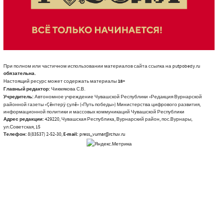
При полном или частичном использовании материалов сайта ссылка на putpobedy.ru
обязательна.
Настоящий ресурс может содержать материалы
18+
Главный редактор:
Чикмякова С.В.
Учредитель:
Автономное учреждение Чувашской Республики «Редакция Вурнарской
районной газеты «Çĕнтерÿ çулĕ» («Путь победы») Министерства цифрового развития,
информационной политики и массовых коммуникаций Чувашской Республики
Адрес редакции:
429220, Чувашская Республика, Вурнарский район, пос.Вурнары,
ул.Советская, 15
Телефон:
8(83537) 2-52-30,
E-mail:
press_vurnar@rchuv.ru