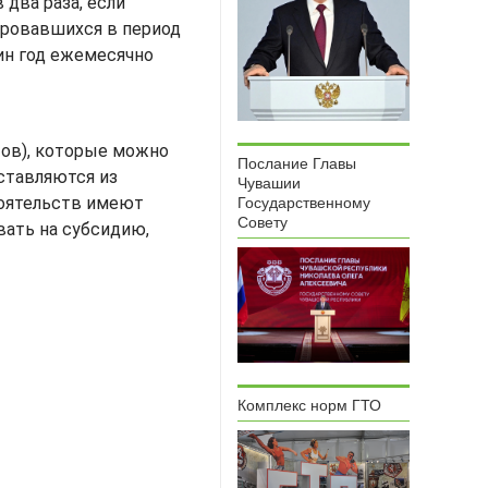
 два раза, если
ировавшихся в период
дин год ежемесячно
тов), которые можно
Послание Главы
оставляются из
Чувашии
тоятельств имеют
Государственному
Совету
вать на субсидию,
Комплекс норм ГТО