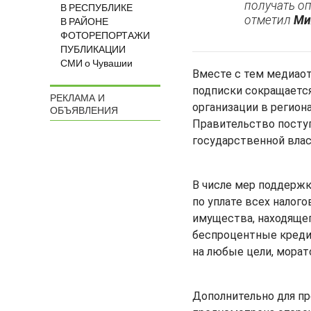
получать о
В РЕСПУБЛИКЕ
отметил
Ми
В РАЙОНЕ
ФОТОРЕПОРТАЖИ
ПУБЛИКАЦИИ
СМИ о Чувашии
Вместе с тем медиаот
подписки сокращаетс
РЕКЛАМА И
организации в региона
ОБЪЯВЛЕНИЯ
Правительство поступ
государственной влас
В числе мер поддержк
по уплате всех налог
имущества, находящег
беспроцентные креди
на любые цели, морат
Дополнительно для пр