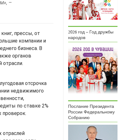
м», –
2026 год – Год дружбы
книг, прессы, от
народов
большие компании и
еднего бизнеса. В
акже органов
 отрасли.
лугодовая отсрочка
вании недвижимого
твенности,
редиты по ставке 2%
Послание Президента
России Федеральному
х проверок.
Собранию
х отраслей