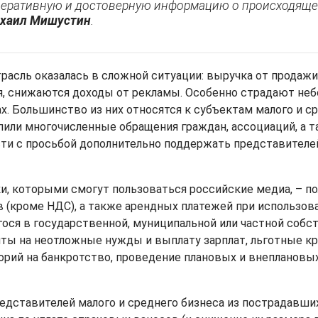
перативную и достоверную информацию о происходяще
хаил Мишустин
.
расль оказалась в сложной ситуации: выручка от продажи 
я, снижаются доходы от рекламы. Особенно страдают не
х. Большинство из них относятся к субъектам малого и ср
или многочисленные обращения граждан, ассоциаций, а т
ти с просьбой дополнительно поддержать представителей
и, которыми смогут пользоваться российские медиа, – по
ов (кроме НДС), а также арендных платежей при использо
ося в государственной, муниципальной или частной собс
ты на неотложные нужды и выплату зарплат, льготные к
орий на банкротство, проведение плановых и внеплановы
едставителей малого и среднего бизнеса из пострадавши