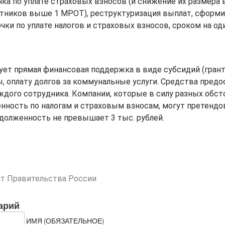
ка по уплате страховых взносов (и снижение их размера в
отников выше 1 МРОТ), реструктуризация выплат, сформ
чки по уплате налогов и страховых взносов, сроком на о
ует прямая финансовая поддержка в виде субсидий (гран
ы, оплату долгов за коммунальные услуги. Средства пред
ждого сотрудника. Компании, которые в силу разных обс
ность по налогам и страховым взносам, могут претендо
адолженность не превышает 3 тыс. рублей.
йт Правительства России
арий
ИМЯ (ОБЯЗАТЕЛЬНОЕ)