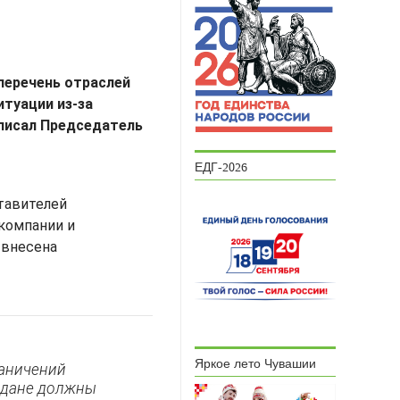
перечень отраслей
туации из-за
писал Председатель
ЕДГ-2026
тавителей
екомпании и
 внесена
Яркое лето Чувашии
раничений
ждане должны