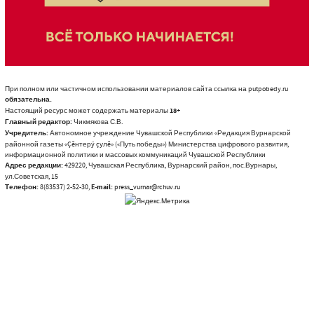
При полном или частичном использовании материалов сайта ссылка на putpobedy.ru
обязательна.
Настоящий ресурс может содержать материалы
18+
Главный редактор:
Чикмякова С.В.
Учредитель:
Автономное учреждение Чувашской Республики «Редакция Вурнарской
районной газеты «Çĕнтерÿ çулĕ» («Путь победы») Министерства цифрового развития,
информационной политики и массовых коммуникаций Чувашской Республики
Адрес редакции:
429220, Чувашская Республика, Вурнарский район, пос.Вурнары,
ул.Советская, 15
Телефон:
8(83537) 2-52-30,
E-mail:
press_vurnar@rchuv.ru