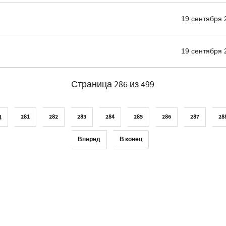
19 сентября 
19 сентября 
Страница 286 из 499
д
281
282
283
284
285
286
287
28
Вперед
В конец