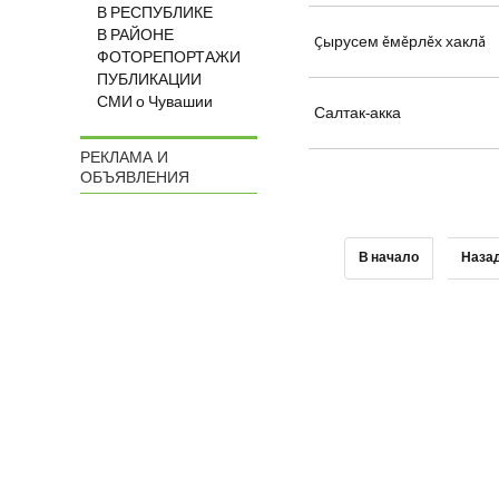
В РЕСПУБЛИКЕ
В РАЙОНЕ
Çырусем ĕмĕрлĕх хаклă
ФОТОРЕПОРТАЖИ
ПУБЛИКАЦИИ
СМИ о Чувашии
Салтак-акка
РЕКЛАМА И
ОБЪЯВЛЕНИЯ
В начало
Наза