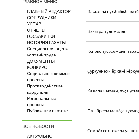
ГЛАВНОЕ МЕНЮ
ГЛАВНЫЙ РЕДАКТОР
Васкавлă пулăшăвăн витĕ
СОТРУДНИКИ
УСТАВ
ОТЧЕТЫ
Вăхăтра тÿлемелле
ГОСЗАКУПКИ
ИСТОРИЯ ГАЗЕТЫ
Специальная оценка
Кĕнеке тусĕсемшĕн тăрă
условий труда
ДОКУМЕНТЫ
КОНКУРС
Çуркуннехи ĕç хакĕ кĕрку
Социально значимые
проекты
Противодействие
Каялла чакман, пуçа усм
коррупции
Региональные
проекты
Публикации в газете
Паттăрсем манăçа тухмаç
ВСЕ НОВОСТИ
Çамрăк салтаксем ун пат
АКТУАЛЬНО