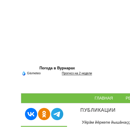
Погода в Вурнарах
Gismeteo
Прогноз на 2 недели
ГЛАВНАЯ
Р
ПУБЛИКАЦИИ
Уйрăм йĕркепе йышăнаçç