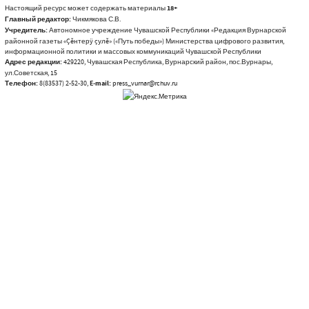
Настоящий ресурс может содержать материалы
18+
Главный редактор:
Чикмякова С.В.
Учредитель:
Автономное учреждение Чувашской Республики «Редакция Вурнарской
районной газеты «Çĕнтерÿ çулĕ» («Путь победы») Министерства цифрового развития,
информационной политики и массовых коммуникаций Чувашской Республики
Адрес редакции:
429220, Чувашская Республика, Вурнарский район, пос.Вурнары,
ул.Советская, 15
Телефон:
8(83537) 2-52-30,
E-mail:
press_vurnar@rchuv.ru