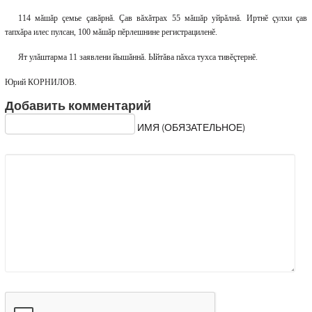
114 мăшăр çемье çавăрнă. Çав вăхăтрах 55 мăшăр уйрăлнă. Иртнĕ çулхи çав
тапхăра илес пулсан, 100 мăшăр пĕрлешнине регистрациленĕ.
Ят улăштарма 11 заявлени йышăннă. Ыйтăва пăхса тухса тивĕçтернĕ.
Юрий КОРНИЛОВ.
Добавить комментарий
ИМЯ (ОБЯЗАТЕЛЬНОЕ)