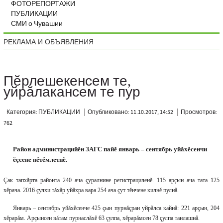
ФОТОРЕПОРТАЖИ
ПУБЛИКАЦИИ
СМИ о Чувашии
РЕКЛАМА И ОБЪЯВЛЕНИЯ
Пĕрлешекенсем те,
уйрăлакансем те пур
Категория: ПУБЛИКАЦИИ
Опубликовано: 11.10.2017, 14:52
Просмотров:
762
Район администрацийĕн ЗАГС пайĕ январь – сентябрь уйăхĕсенчи
ĕçсене пĕтĕмлетнĕ.
Çак тапхăрта районта 240 ача çуралнине регистрациленĕ. 115 арçын ача тата 125
хĕрача. 2016 çулхи тăхăр уйăхра вара 254 ача çут тĕнчене килнĕ пулнă.
Январь – сентябрь уйăхĕсенче 425 çын пурнăçран уйрăлса кайнă: 221 арçын, 204
хĕрарăм. Арçынсен вăтам пурнаслăхĕ 63 çулпа, хĕрарăмсен 78 çулпа танлашнă.