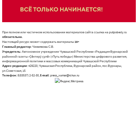
При полном или частичном использовании материалов сайта ссылка на putpobedy.ru
обязательна.
Настоящий ресурс может содержать материалы
18+
Главный редактор:
Чикмякова С.В.
Учредитель:
Автономное учреждение Чувашской Республики «Редакция Вурнарской
районной газеты «Çĕнтерÿ çулĕ» («Путь победы») Министерства цифрового развития,
информационной политики и массовых коммуникаций Чувашской Республики
Адрес редакции:
429220, Чувашская Республика, Вурнарский район, пос.Вурнары,
ул.Советская, 15
Телефон:
8(83537) 2-52-30,
E-mail:
press_vurnar@rchuv.ru