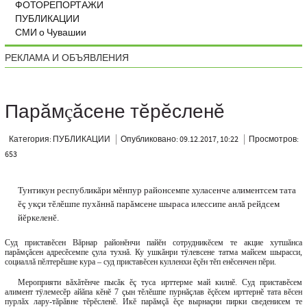
ФОТОРЕПОРТАЖИ
ПУБЛИКАЦИИ
СМИ о Чувашии
РЕКЛАМА И ОБЪЯВЛЕНИЯ
Парăмçăсене тĕрĕсленĕ
Категория: ПУБЛИКАЦИИ
Опубликовано: 09.12.2017, 10:22
Просмотров:
653
Тунтикун республикăри мĕнпур районсемпе хуласенче алиментсем тата
ĕç укçи тĕлĕшпе пухăннă парăмсене шыраса илессипе анлă рейдсем
йĕркеленĕ.
Суд приставĕсен Вăрнар районĕнчи пайĕн сотрудникĕсем те акцие хутшăнса
парăмçăсен адресĕсемпе çула тухнă. Ку ушкăнри тÿлевсене татма майсем шырасси,
социаллă пĕлтерĕшне кура – суд приставĕсен кулленхи ĕçĕн тĕп енĕсенчен пĕри.
Мероприяти вăхăтĕнче пысăк ĕç туса ирттерме май килнĕ. Суд приставĕсем
алимент тÿлемесĕр айăпа кĕнĕ 7 çын тĕлĕшпе пурнăçлав ĕçĕсем ирттернĕ тата вĕсен
пурлăх лару-тăрăвне тĕрĕсленĕ. Икĕ парăмçă ĕçе вырнаçни пирки сведенисем те