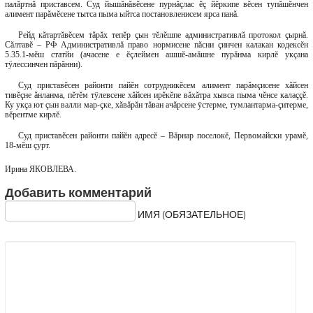
палăртнă приставсем. Суд йышăнăвĕсене пурнăçлас ĕç йĕркипе вĕсен тупăшĕнчен
алимент парăмĕсене тытса пыма ыйтса постановленисем ярса панă.
Рейд кăтартăвĕсем тăрăх тепĕр çын тĕлĕшпе административлă протокол çырнă.
Сăлтавĕ – РФ Административлă право нормисене пăсни çинчен калакан кодексĕн
5.35.1-мĕш статйи (ачасене е ĕçлеймен ашшĕ-амăшне пурăнма кирлĕ укçана
тÿлессинчен пăрăнни).
Суд приставĕсен районти пайĕн сотрудникĕсем алимент парăмçисене хăйсен
тивĕçне ăнланма, пĕтĕм тÿлевсене хăйсен ирĕкĕпе вăхăтра хывса пыма чĕнсе калаççĕ.
Ку укçа ют çын валли мар-çке, хăвăрăн тăван ачăрсене ÿстерме, тумлантарма-çитерме,
вĕрентме кирлĕ.
Суд приставĕсен районти пайĕн адресĕ – Вăрнар поселокĕ, Первомайски урамĕ,
18-мĕш çурт.
Ирина ЯКОВЛЕВА.
Добавить комментарий
ИМЯ (ОБЯЗАТЕЛЬНОЕ)