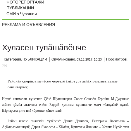
ФОТОРЕПОРТАЖИ
ПУБЛИКАЦИИ
СМИ о Чувашии
РЕКЛАМА И ОБЪЯВЛЕНИЯ
Хуласен тупăшăвĕнче
Категория: ПУБЛИКАЦИИ
Опубликовано: 09.12.2017, 10:23
Просмотров:
792
Районăн çамрăк атлечĕсем черетлĕ ăмăртура лайăх результатсемпе
савăнтарчĕç.
Иртнĕ канмалли кунсенче Çĕнĕ Шупашкарта Совет Союзĕн Геройне М.Дудецкие
асăнса çăмăл атлетика енĕпе Раççей хулисем хушшинче матч тĕлпулăвĕ пулнă.
Вăрнарсем унта икĕ «бронза» çĕнсе илнĕ.
Район чысне пиллĕкĕн хÿтĕленĕ: Данил Данилов, Екатерина Васильева –
Аçăмçырми шкулĕ, Дарья Яковлева – Хăмăш, Кристина Иванова – Услапа Нурăс тата