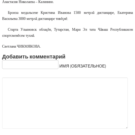
Анастасия Николаева – Калинино.
Бронза медальсене Кристина Иванова 1500 метрлă дистанцире, Екатерина
Васильева 3000 метрлă дистанцире тивĕçнĕ.
Старта Ульяновск облаçĕн, Тутарстан, Мари Эл тата Чăваш Республикисен
спортсменĕсем тухнă.
Светлана ЧИКМЯКОВА.
Добавить комментарий
ИМЯ (ОБЯЗАТЕЛЬНОЕ)