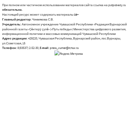
При полном или частичном использовании материалов сайта ссылка на putpobedy.ru
обязательна.
Настоящий ресурс может содержать материалы
18+
Главный редактор:
Чикмякова С.В.
Учредитель:
Автономное учреждение Чувашской Республики «Редакция Вурнарской
районной газеты «Çĕнтерÿ çулĕ» («Путь победы») Министерства цифрового развития,
информационной политики и массовых коммуникаций Чувашской Республики
Адрес редакции:
429220, Чувашская Республика, Вурнарский район, пос.Вурнары,
ул.Советская, 15
Телефон:
8(83537) 2-52-30,
E-mail:
press_vurnar@rchuv.ru