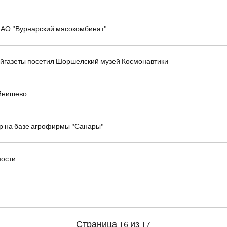
в АО "Вурнарский мясокомбинат"
айгазеты посетил Шоршелский музей Космонавтики
-Янишево
р на базе агрофирмы "Санары"
ности
Страница 16 из 17