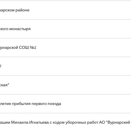
рнарском районе
ского монастыря
Вурнарской СОШ №2
7
ская"
-летие прибытия первого поезда
ашии Михаила Игнатьева с ходом уборочных работ АО "Вурнарский