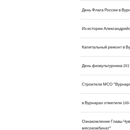
День Флага России в Ву
Из истории Александрий
Капитальный ремонт в 
День физкультурника-201
Строители МСО "Вурнар
в Вурнарах отметили 100
Ознакомление Главы Чув
мясокомбинат"