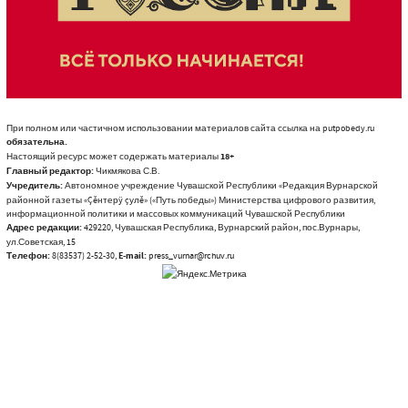
При полном или частичном использовании материалов сайта ссылка на putpobedy.ru
обязательна.
Настоящий ресурс может содержать материалы
18+
Главный редактор:
Чикмякова С.В.
Учредитель:
Автономное учреждение Чувашской Республики «Редакция Вурнарской
районной газеты «Çĕнтерÿ çулĕ» («Путь победы») Министерства цифрового развития,
информационной политики и массовых коммуникаций Чувашской Республики
Адрес редакции:
429220, Чувашская Республика, Вурнарский район, пос.Вурнары,
ул.Советская, 15
Телефон:
8(83537) 2-52-30,
E-mail:
press_vurnar@rchuv.ru