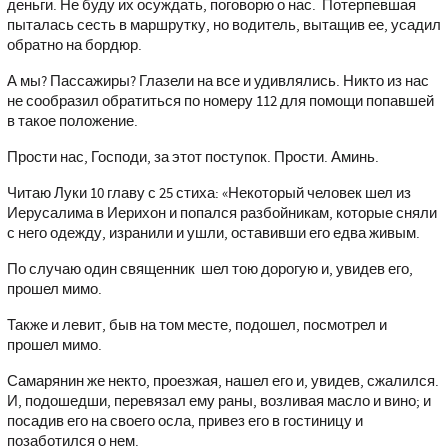
деньги. Не буду их осуждать, поговорю о нас. Потерпевшая
пыталась сесть в маршрутку, но водитель, вытащив ее, усадил
обратно на бордюр.
А мы? Пассажиры? Глазели на все и удивлялись. Никто из нас
не сообразил обратиться по номеру 112 для помощи попавшей
в такое положение.
Прости нас, Господи, за этот поступок. Прости. Аминь.
Читаю Луки 10 главу с 25 стиха: «Некоторый человек шел из
Иерусалима в Иерихон и попался разбойникам, которые сняли
с него одежду, изранили и ушли, оставивши его едва живым.
По случаю один священник шел тою дорогую и, увидев его,
прошел мимо.
Также и левит, быв на том месте, подошел, посмотрел и
прошел мимо.
Самарянин же некто, проезжая, нашел его и, увидев, сжалился.
И, подошедши, перевязал ему раны, возливая масло и вино; и
посадив его на своего осла, привез его в гостиницу и
позаботился о нем.