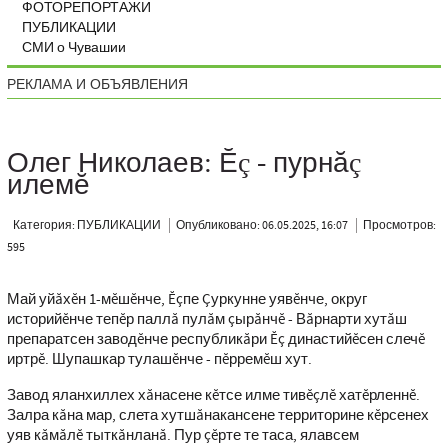
ФОТОРЕПОРТАЖИ
ПУБЛИКАЦИИ
СМИ о Чувашии
РЕКЛАМА И ОБЪЯВЛЕНИЯ
Олег Николаев: Ĕç - пурнăç
илемĕ
Категория: ПУБЛИКАЦИИ
Опубликовано: 06.05.2025, 16:07
Просмотров:
595
Май уйăхĕн 1-мĕшĕнче, Ĕçпе Çуркунне уявĕнче, округ
историйĕнче тепĕр паллă пулăм çырăнчĕ - Вăрнарти хутăш
препаратсен заводĕнче республикăри Ĕç династийĕсен слечĕ
иртрĕ. Шупашкар тулашĕнче - пĕрремĕш хут.
Завод яланхиллех хăнасене кĕтсе илме тивĕçлĕ хатĕрленнĕ.
Залра кăна мар, слета хутшăнакансене территорине кĕрсенех
уяв кăмăлĕ тыткăнланă. Пур çĕрте те таса, ялавсем