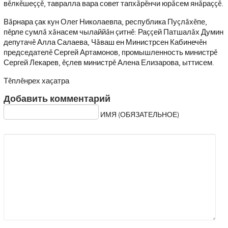
вĕлкĕшеççĕ, тавралла вара совет тапхăрĕнчи юрăсем янăраççĕ.
Вăрнара çак кун Олег Николаевпа, республика Пуçлăхĕпе,
пĕрле сумлă хăнасем чылаййăн çитнĕ: Раççей Патшалăх Думин
депутачĕ Алла Салаева, Чăваш ен Министрсен Кабинечĕн
председателĕ Сергей Артамонов, промышленность министрĕ
Сергей Лекарев, ĕçлев министрĕ Алена Елизарова, ыттисем.
Тĕплĕнрех хаçатра
Добавить комментарий
ИМЯ (ОБЯЗАТЕЛЬНОЕ)