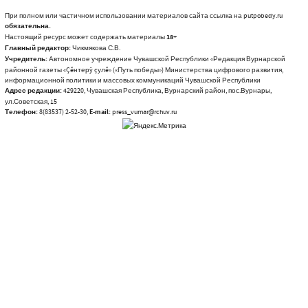
При полном или частичном использовании материалов сайта ссылка на putpobedy.ru
обязательна.
Настоящий ресурс может содержать материалы
18+
Главный редактор:
Чикмякова С.В.
Учредитель:
Автономное учреждение Чувашской Республики «Редакция Вурнарской
районной газеты «Çĕнтерÿ çулĕ» («Путь победы») Министерства цифрового развития,
информационной политики и массовых коммуникаций Чувашской Республики
Адрес редакции:
429220, Чувашская Республика, Вурнарский район, пос.Вурнары,
ул.Советская, 15
Телефон:
8(83537) 2-52-30,
E-mail:
press_vurnar@rchuv.ru