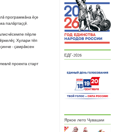
слă программăна ĕçе
ма палăртаççĕ.
алисчĕсемпе пĕрле
ĕркелĕç: Хулари тĕп
çинче - çамрăксен
ЕДГ-2026
левлĕ проекта старт
Яркое лето Чувашии