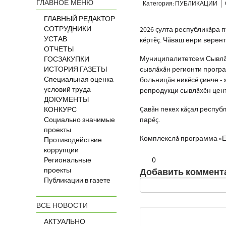
ГЛАВНОЕ МЕНЮ
Категория: ПУБЛИКАЦИИ
ГЛАВНЫЙ РЕДАКТОР
СОТРУДНИКИ
2026 çулта республикăра
УСТАВ
кĕртĕç. Чăваш енри верен
ОТЧЕТЫ
Муниципалитетсем Сывлăх
ГОСЗАКУПКИ
ИСТОРИЯ ГАЗЕТЫ
сывлăхăн регионти програ
Специальная оценка
больницăн никĕсĕ çинче -
условий труда
репродукци сывлăхĕн цен
ДОКУМЕНТЫ
Çавăн пекех кăçал респу
КОНКУРС
Социально значимые
парĕç.
проекты
Комплекслă программа «Ед
Противодействие
коррупции
0
Региональные
проекты
Добавить коммент
Публикации в газете
ВСЕ НОВОСТИ
АКТУАЛЬНО