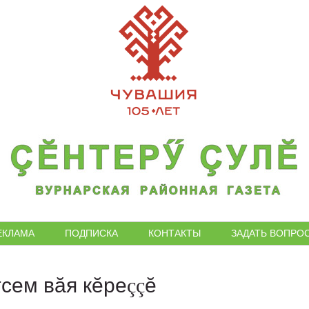
ЕКЛАМА
ПОДПИСКА
КОНТАКТЫ
ЗАДАТЬ ВОПРО
сем вăя кĕреççĕ